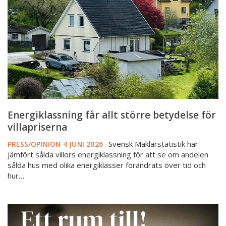
betydelse
för
villapriserna
Energiklassning får allt större betydelse för
villapriserna
Svensk Mäklarstatistik har
PRESS/OPINION
4 JUNI 2026
jämfört sålda villors energiklassning för att se om andelen
sålda hus med olika energiklasser förändrats över tid och
hur…
Ny
rapport: