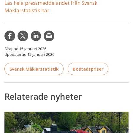
Läs hela pressmeddelandet från Svensk
Mäklarstatistik här.
Skapad 15 januari 2026
Uppdaterad 15 januari 2026
Svensk Mäklarstatistik
Bostadspriser
Relaterade nyheter
Energiklassning
får
allt
större