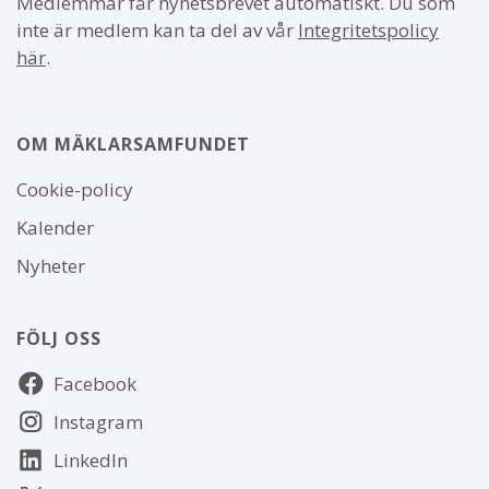
Medlemmar får nyhetsbrevet automatiskt. Du som
inte är medlem kan ta del av vår
Integritetspolicy
här
.
OM MÄKLARSAMFUNDET
Om
Cookie-policy
webbplatsen
Kalender
Nyheter
FÖLJ OSS
Följ
Facebook
oss
Instagram
LinkedIn