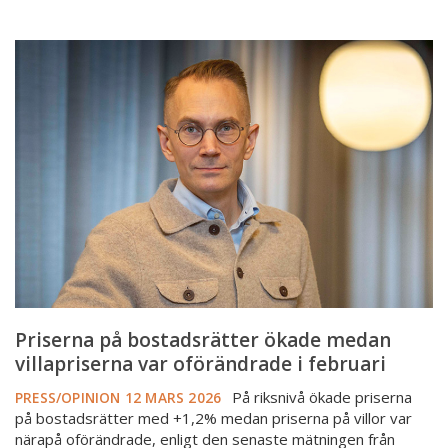
Priserna
på
bostadsrätter
ökade
medan
villapriserna
var
oförändrade
i
februari
Priserna på bostadsrätter ökade medan
villapriserna var oförändrade i februari
På riksnivå ökade priserna
PRESS/OPINION
12 MARS 2026
på bostadsrätter med +1,2% medan priserna på villor var
närapå oförändrade, enligt den senaste mätningen från