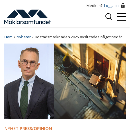
Hoppa
Medlem?
Logga in
till
Logga
huvudinnehåll
Mobi
in
Menu
Breadcrumb
Hem
Nyheter
Bostadsmarknaden 2025 avslutades något nedåt
NYHET PRESS/OPINION