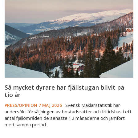
mycket
dyrare
har
fjällstugan
blivit
på
tio
år
Så mycket dyrare har fjällstugan blivit på
tio år
Svensk Mäklarstatistik har
PRESS/OPINION
7 MAJ 2026
undersökt försäljningen av bostadsrätter och fritidshus i ett
antal fjällområden de senaste 12 månaderna och jämfört
med samma period…