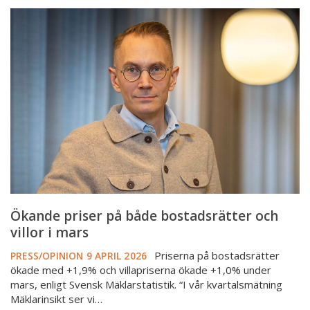
Ökande
priser
på
både
bostadsrätter
och
villor
i
mars
Ökande priser på både bostadsrätter och
villor i mars
Priserna på bostadsrätter
PRESS/OPINION
9 APRIL 2026
ökade med +1,9% och villapriserna ökade +1,0% under
mars, enligt Svensk Mäklarstatistik. “I vår kvartalsmätning
Mäklarinsikt ser vi…