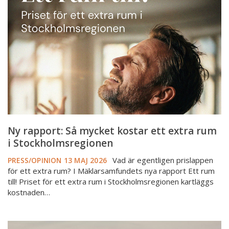
Så
mycket
kostar
ett
extra
rum
i
Stockholmsregionen
Ny rapport: Så mycket kostar ett extra rum
i Stockholmsregionen
Vad är egentligen prislappen
PRESS/OPINION
13 MAJ 2026
för ett extra rum? I Mäklarsamfundets nya rapport Ett rum
till! Priset för ett extra rum i Stockholmsregionen kartläggs
kostnaden…
Så