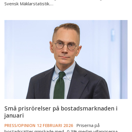
Svensk Mäklarstatistik.…
Små
prisrörelser
på
bostadsmarknaden
i
januari
Små prisrörelser på bostadsmarknaden i
januari
Priserna på
PRESS/OPINION
12 FEBRUARI 2026
bostadsrätter minskade med -0,3% medan villapriserna