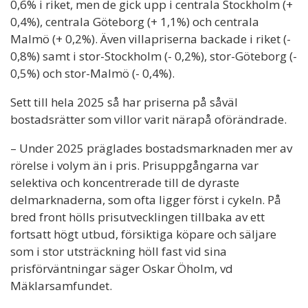
0,6% i riket, men de gick upp i centrala Stockholm (+
0,4%), centrala Göteborg (+ 1,1%) och centrala
Malmö (+ 0,2%). Även villapriserna backade i riket (-
0,8%) samt i stor-Stockholm (- 0,2%), stor-Göteborg (-
0,5%) och stor-Malmö (- 0,4%).
Sett till hela 2025 så har priserna på såväl
bostadsrätter som villor varit närapå oförändrade.
– Under 2025 präglades bostadsmarknaden mer av
rörelse i volym än i pris. Prisuppgångarna var
selektiva och koncentrerade till de dyraste
delmarknaderna, som ofta ligger först i cykeln. På
bred front hölls prisutvecklingen tillbaka av ett
fortsatt högt utbud, försiktiga köpare och säljare
som i stor utsträckning höll fast vid sina
prisförväntningar säger Oskar Öholm, vd
Mäklarsamfundet.