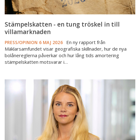
Stämpelskatten - en tung tröskel in till
villamarknaden
En ny rapport från
PRESS/OPINION
6 MAJ 2026
Mäklarsamfundet visar geografiska skillnader, hur de nya
bolånereglerna påverkar och hur lång tids amortering
stämpelskatten motsvarar i…
Dagens
Nyheter
om
det
historiska
arvskiftet