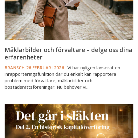
dina
erfarenheter
Mäklarbilder och förvaltare – delge oss dina
erfarenheter
Vi har nyligen lanserat en
BRANSCH
26 FEBRUARI 2026
inrapporteringsfunktion där du enkelt kan rapportera
problem med förvaltare, mäklarbilder och
bostadsrättsföreningar. Nu behöver vi…
2
000
miljarder
i
bostadsförmögenhet