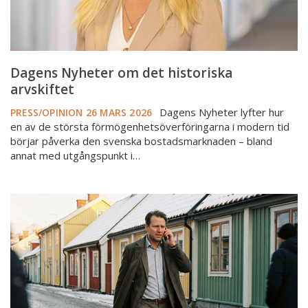
Dagens Nyheter om det historiska
arvskiftet
Dagens Nyheter lyfter hur
PRESS/OPINION
26 MARS 2026
en av de största förmögenhetsöverföringarna i modern tid
börjar påverka den svenska bostadsmarknaden – bland
annat med utgångspunkt i…
Mäklarbilder
och
förvaltare
–
fortsätt
dela
era