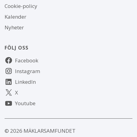
Om
Cookie-policy
webbplatsen
Kalender
Nyheter
FÖLJ OSS
Följ
Facebook
oss
Instagram
LinkedIn
X
Youtube
© 2026 MÄKLARSAMFUNDET