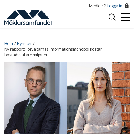
Hoppa
Medlem?
Logga in
till
Logga
huvudinnehåll
Mobi
in
Menu
Breadcrumb
Hem
Nyheter
Ny rapport: Förvaltarnas informationsmonopol kostar
bostadssäljare miljoner