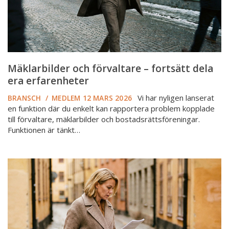
erfarenheter
Mäklarbilder och förvaltare – fortsätt dela
era erfarenheter
Vi har nyligen lanserat
BRANSCH
/
MEDLEM
12 MARS 2026
en funktion där du enkelt kan rapportera problem kopplade
till förvaltare, mäklarbilder och bostadsrättsföreningar.
Funktionen är tänkt…
Mäklarbilder
och
förvaltare
–
delge
oss