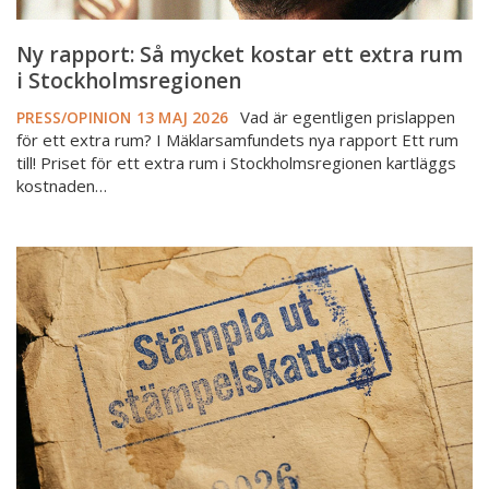
Ny rapport: Så mycket kostar ett extra rum
i Stockholmsregionen
Vad är egentligen prislappen
PRESS/OPINION
13 MAJ 2026
för ett extra rum? I Mäklarsamfundets nya rapport Ett rum
till! Priset för ett extra rum i Stockholmsregionen kartläggs
kostnaden…
Stämpelskatten
-
en
tung
tröskel
in
till
villamarknaden