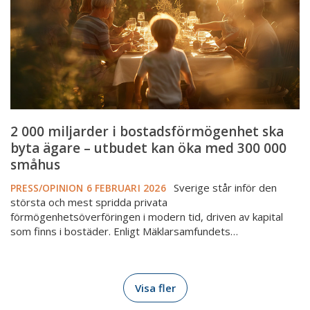
ska
byta
ägare
–
utbudet
kan
öka
med
2 000 miljarder i bostadsförmögenhet ska
300
byta ägare – utbudet kan öka med 300 000
000
småhus
småhus
Sverige står inför den
PRESS/OPINION
6 FEBRUARI 2026
största och mest spridda privata
förmögenhetsöverföringen i modern tid, driven av kapital
som finns i bostäder. Enligt Mäklarsamfundets…
Visa fler