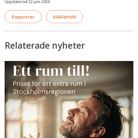
Uppdaterad 22 juni 2026
Rapporter
Mäklarbild
Relaterade nyheter
Ny
rapport:
Så
mycket
kostar
ett
extra
rum
i
Stockholmsregionen