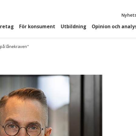
Top
Nyhets
öretag
För konsument
Utbildning
Opinion och analy
a på lånekraven"