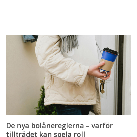
De
nya
bolånereglerna
–
varför
tillträdet
kan
spela
roll
De nya bolånereglerna – varför
tillträdet kan spela roll