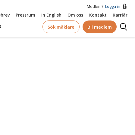
Medlem?
Logga in
brev
Pressrum
In English
Om oss
Kontakt
Karriär
Logga
s
Sök mäklare
Bli medlem
in