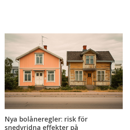
Nya
bolåneregler:
risk
för
snedvridna
effekter
på
bostadsmarknaden
Nya bolåneregler: risk för
snedvridna effekter på