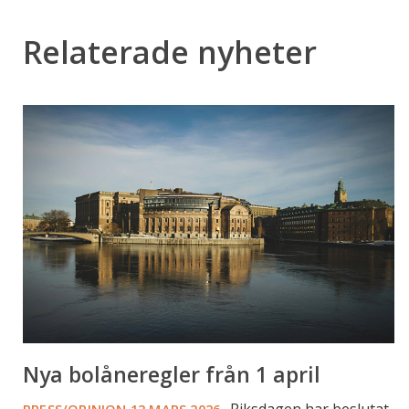
Relaterade nyheter
Nya
bolåneregler
från
1
april
Nya bolåneregler från 1 april
Riksdagen har beslutat
PRESS/OPINION
12 MARS 2026