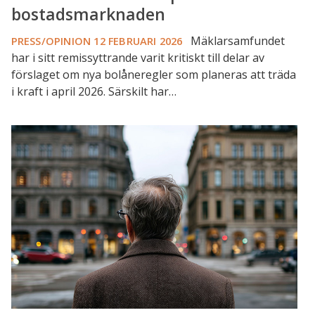
bostadsmarknaden
Mäklarsamfundet
PRESS/OPINION
12 FEBRUARI 2026
har i sitt remissyttrande varit kritiskt till delar av
förslaget om nya bolåneregler som planeras att träda
i kraft i april 2026. Särskilt har…
Streamingtips:
Lösa
bundna
lån
-
fungerar
de
nya
reglerna?