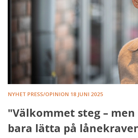
NYHET PRESS/OPINION
18 JUNI 2025
"Välkommet steg – men d
bara lätta på lånekrave