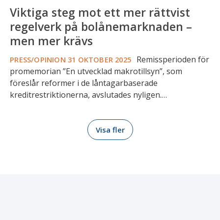
Viktiga steg mot ett mer rättvist
krävs
regelverk på bolånemarknaden –
men mer krävs
Remissperioden för
PRESS/OPINION
31 OKTOBER 2025
promemorian ”En utvecklad makrotillsyn”, som
föreslår reformer i de låntagarbaserade
kreditrestriktionerna, avslutades nyligen.…
Visa fler