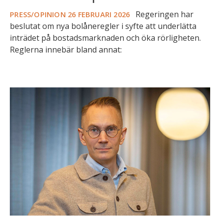
Regeringen har
PRESS/OPINION
26 FEBRUARI 2026
beslutat om nya bolåneregler i syfte att underlätta
inträdet på bostadsmarknaden och öka rörligheten.
Reglerna innebär bland annat:
Viktiga
steg
mot
ett
mer
rättvist
regelverk
på
bolånemarknaden
–
men
mer