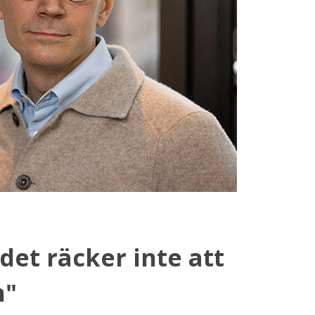
et räcker inte att
n"