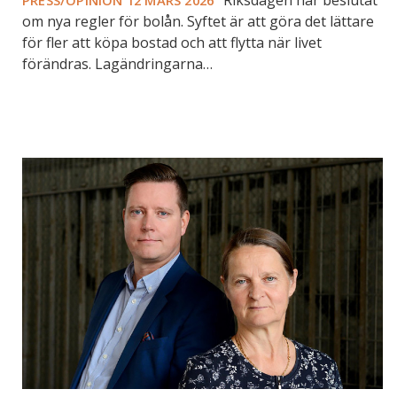
om nya regler för bolån. Syftet är att göra det lättare
för fler att köpa bostad och att flytta när livet
förändras. Lagändringarna…
Förändrade
regler
gällande
ränteavdrag