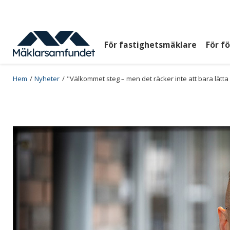
Hoppa
till
huvudinnehåll
För fastighetsmäklare
För f
Huvudmeny
top
Breadcrumb
Hem
Nyheter
"Välkommet steg – men det räcker inte att bara lätt