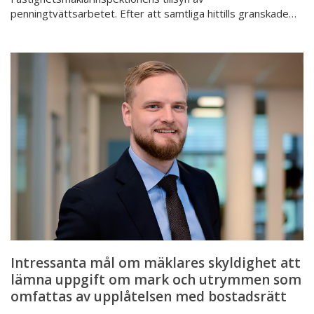
penningtvättsarbetet. Efter att samtliga hittills granskade…
Intressanta
mål
om
mäklares
skyldighet
att
lämna
uppgift
om
mark
och
utrymmen
som
Intressanta mål om mäklares skyldighet att
omfattas
lämna uppgift om mark och utrymmen som
av
omfattas av upplåtelsen med bostadsrätt
upplåtelsen