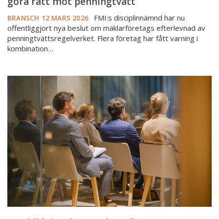
göra rätt mot penningtvätt
FMI:s disciplinnämnd har nu
BRANSCH
12 MARS 2026
offentliggjort nya beslut om mäklarföretags efterlevnad av
penningtvättsregelverket. Flera företag har fått varning i
kombination…
Fortbildningskrav
rycker
närmare
–
men
mycket
är
oklart