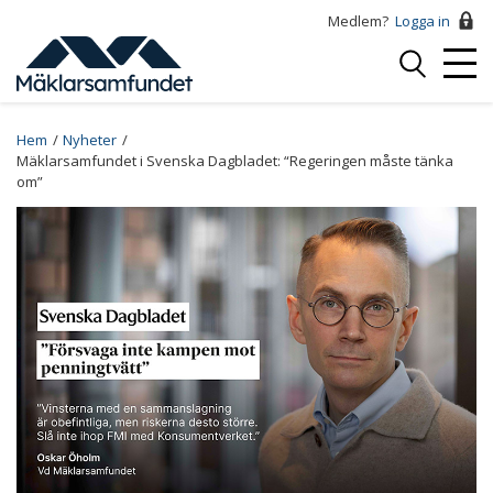
Hoppa
Medlem?
Logga in
till
Logga
huvudinnehåll
Mobi
in
Menu
Breadcrumb
Hem
Nyheter
Mäklarsamfundet i Svenska Dagbladet: “Regeringen måste tänka
om”