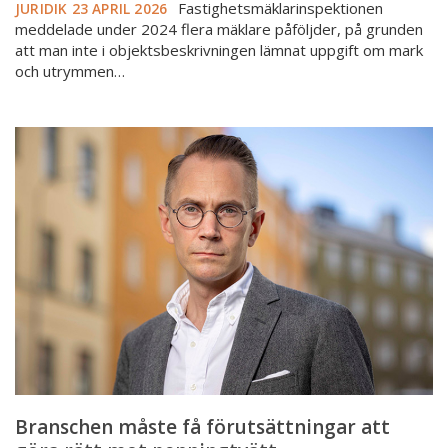
Fastighetsmäklarinspektionen
JURIDIK
23 APRIL 2026
med
meddelade under 2024 flera mäklare påföljder, på grunden
bostadsrätt
att man inte i objektsbeskrivningen lämnat uppgift om mark
och utrymmen…
Branschen
måste
få
förutsättningar
att
göra
rätt
mot
penningtvätt
Branschen måste få förutsättningar att