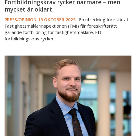
Fortbildningskrav rycker närmare – men
mycket är oklart
En utredning föreslår att
PRESS/OPINION
16 OKTOBER 2025
Fastighetsmäklarinspektionen (FMI) får föreskriftsrätt
gällande fortbildning för fastighetsmäklare. Ett
fortbildningskrav rycker…
Nya
domar
från
kammarrätten
om
återkallelse
av
registrering