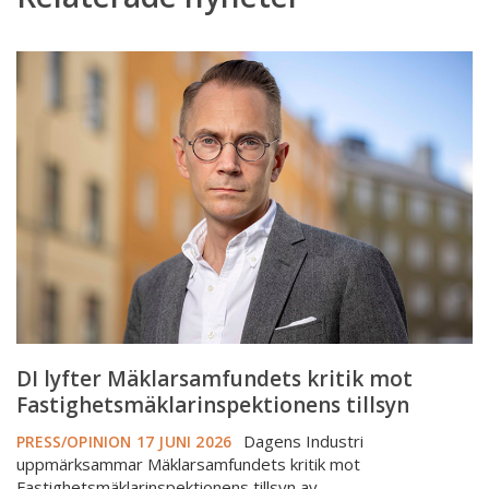
DI
lyfter
Mäklarsamfundets
kritik
mot
Fastighetsmäklarinspektionens
tillsyn
DI lyfter Mäklarsamfundets kritik mot
Fastighetsmäklarinspektionens tillsyn
Dagens Industri
PRESS/OPINION
17 JUNI 2026
uppmärksammar Mäklarsamfundets kritik mot
Fastighetsmäklarinspektionens tillsyn av