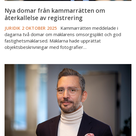
Nya domar från kammarrätten om
återkallelse av registrering
Kammarrätten meddelade i
JURIDIK
2 OKTOBER 2025
dagarna två domar om mäklarens omsorgsplikt och god
fastighetsmäklarsed. Mäklarna hade upprättat
objektsbeskrivningar med fotografier…
Kan
verkligen
vem
som
helst
anmäla
en
fastighetsmäklare?