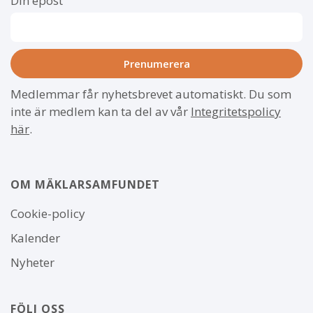
Din epost
Medlemmar får nyhetsbrevet automatiskt. Du som
inte är medlem kan ta del av vår
Integritetspolicy
här
.
OM MÄKLARSAMFUNDET
Om
Cookie-policy
webbplatsen
Kalender
Nyheter
FÖLJ OSS