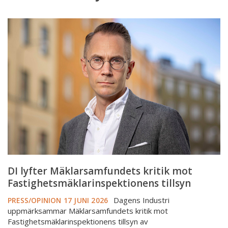
DI
lyfter
Mäklarsamfundets
kritik
mot
Fastighetsmäklarinspektionens
tillsyn
DI lyfter Mäklarsamfundets kritik mot
Fastighetsmäklarinspektionens tillsyn
Dagens Industri
PRESS/OPINION
17 JUNI 2026
uppmärksammar Mäklarsamfundets kritik mot
Fastighetsmäklarinspektionens tillsyn av