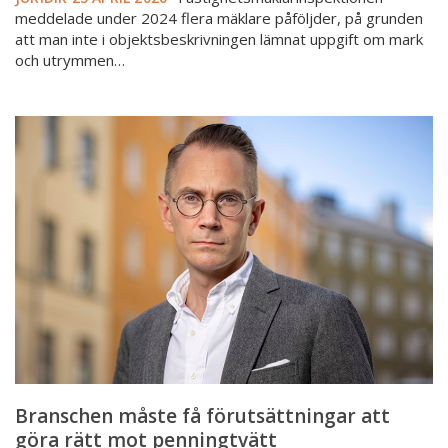
med
meddelade under 2024 flera mäklare påföljder, på grunden
bostadsrätt
att man inte i objektsbeskrivningen lämnat uppgift om mark
och utrymmen…
Branschen
måste
få
förutsättningar
att
göra
rätt
mot
penningtvätt
Branschen måste få förutsättningar att
göra rätt mot penningtvätt