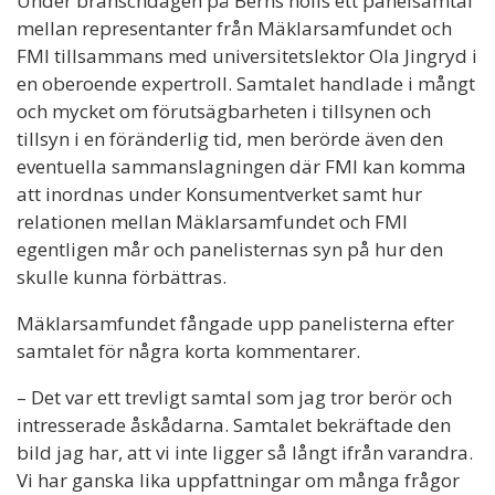
Under branschdagen på Berns hölls ett panelsamtal
mellan representanter från Mäklarsamfundet och
FMI tillsammans med universitetslektor Ola Jingryd i
en oberoende expertroll. Samtalet handlade i mångt
och mycket om förutsägbarheten i tillsynen och
tillsyn i en föränderlig tid, men berörde även den
eventuella sammanslagningen där FMI kan komma
att inordnas under Konsumentverket samt hur
relationen mellan Mäklarsamfundet och FMI
egentligen mår och panelisternas syn på hur den
skulle kunna förbättras.
Mäklarsamfundet fångade upp panelisterna efter
samtalet för några korta kommentarer.
– Det var ett trevligt samtal som jag tror berör och
intresserade åskådarna. Samtalet bekräftade den
bild jag har, att vi inte ligger så långt ifrån varandra.
Vi har ganska lika uppfattningar om många frågor