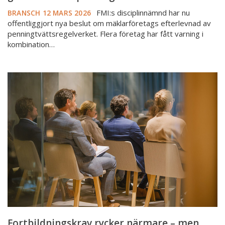
FMI:s disciplinnämnd har nu
BRANSCH
12 MARS 2026
offentliggjort nya beslut om mäklarföretags efterlevnad av
penningtvättsregelverket. Flera företag har fått varning i
kombination…
Fortbildningskrav
rycker
närmare
–
men
mycket
är
oklart
Fortbildningskrav rycker närmare – men