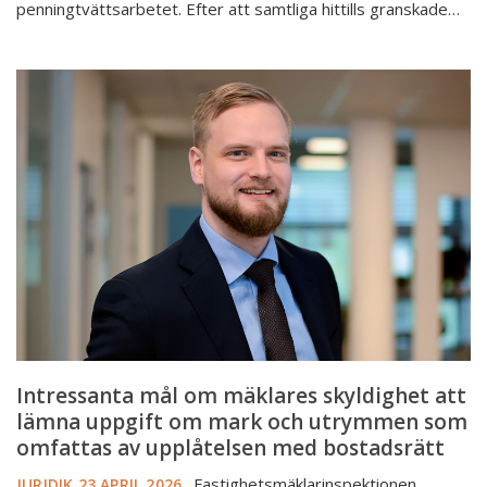
penningtvättsarbetet. Efter att samtliga hittills granskade…
Intressanta
mål
om
mäklares
skyldighet
att
lämna
uppgift
om
mark
och
utrymmen
som
Intressanta mål om mäklares skyldighet att
omfattas
lämna uppgift om mark och utrymmen som
av
omfattas av upplåtelsen med bostadsrätt
upplåtelsen
Fastighetsmäklarinspektionen
JURIDIK
23 APRIL 2026