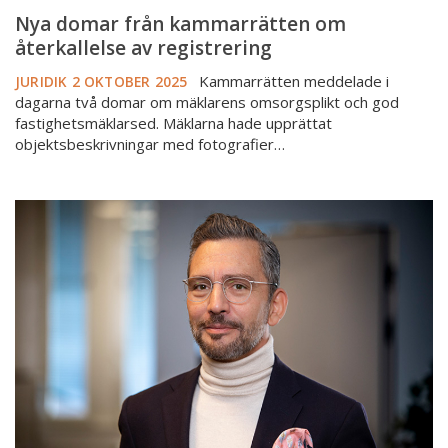
Nya domar från kammarrätten om
återkallelse av registrering
Kammarrätten meddelade i
JURIDIK
2 OKTOBER 2025
dagarna två domar om mäklarens omsorgsplikt och god
fastighetsmäklarsed. Mäklarna hade upprättat
objektsbeskrivningar med fotografier…
Kan
verkligen
vem
som
helst
anmäla
en
fastighetsmäklare?