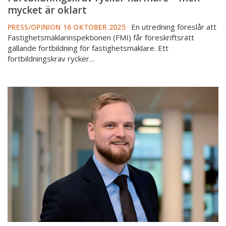
mycket är oklart
En utredning föreslår att
PRESS/OPINION
16 OKTOBER 2025
Fastighetsmäklarinspektionen (FMI) får föreskriftsrätt
gällande fortbildning för fastighetsmäklare. Ett
fortbildningskrav rycker…
Nya
domar
från
kammarrätten
om
återkallelse
av
registrering