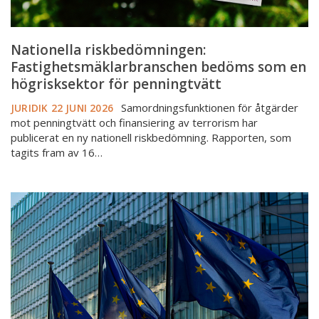
Nationella riskbedömningen:
Fastighetsmäklarbranschen bedöms som en
högrisksektor för penningtvätt
Samordningsfunktionen för åtgärder
JURIDIK
22 JUNI 2026
mot penningtvätt och finansiering av terrorism har
publicerat en ny nationell riskbedömning. Rapporten, som
tagits fram av 16…
Kostnadsfritt
utbildningspaket
från
EU
om
kundkännedom