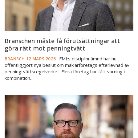
mot
penningtvätt
Branschen måste få förutsättningar att
göra rätt mot penningtvätt
FMI:s disciplinnämnd har nu
BRANSCH
12 MARS 2026
offentliggjort nya beslut om mäklarföretags efterlevnad av
penningtvättsregelverket. Flera företag har fått varning i
kombination…
Ny
bedömning
av
utsatta
områden
–