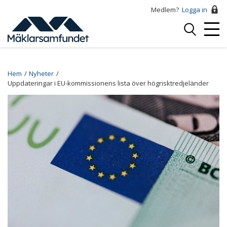
Hoppa
Medlem?
Logga in
till
Logga
huvudinnehåll
Mobi
in
Menu
Breadcrumb
Hem
Nyheter
Uppdateringar i EU-kommissionens lista över högrisktredjeländer