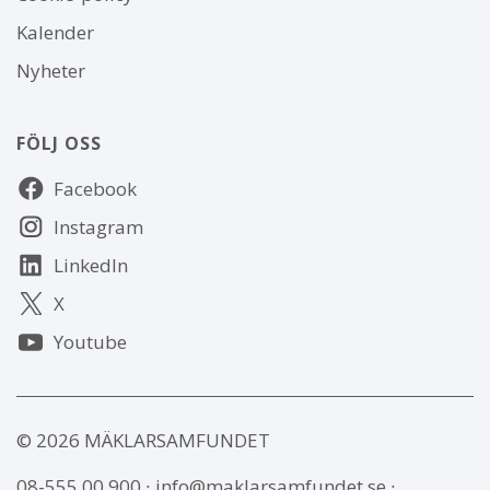
webbplatsen
Kalender
Nyheter
FÖLJ OSS
Följ
Facebook
oss
Instagram
LinkedIn
X
Youtube
© 2026 MÄKLARSAMFUNDET
08-555 00 900
∙
info@maklarsamfundet.se
∙