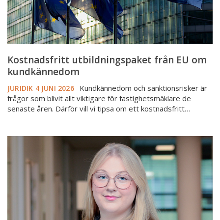
Kostnadsfritt utbildningspaket från EU om
kundkännedom
Kundkännedom och sanktionsrisker är
JURIDIK
4 JUNI 2026
frågor som blivit allt viktigare för fastighetsmäklare de
senaste åren. Därför vill vi tipsa om ett kostnadsfritt…
Nya
uppgiftskrav
vid
ansökan
om
lagfart