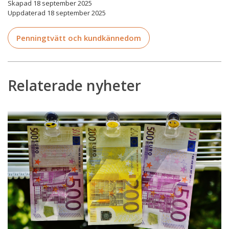
Skapad 18 september 2025
Uppdaterad 18 september 2025
Penningtvätt och kundkännedom
Relaterade nyheter
Nationella
riskbedömningen:
Fastighetsmäklarbranschen
bedöms
som
en
högrisksektor
för
penningtvätt