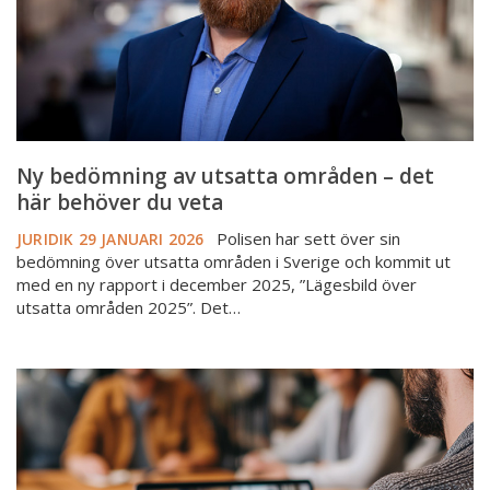
det
här
behöver
du
veta
Ny bedömning av utsatta områden – det
här behöver du veta
Polisen har sett över sin
JURIDIK
29 JANUARI 2026
bedömning över utsatta områden i Sverige och kommit ut
med en ny rapport i december 2025, ”Lägesbild över
utsatta områden 2025”. Det…
Mäklarsamfundets
riskbedömningstjänst
upphör