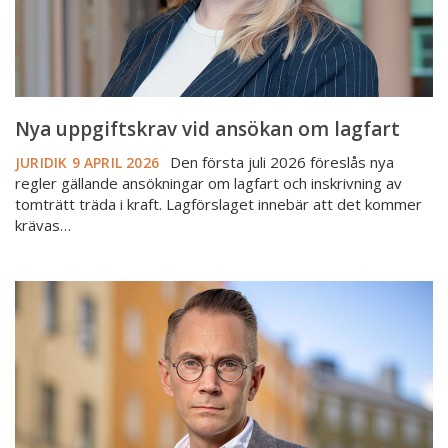
Nya uppgiftskrav vid ansökan om lagfart
Den första juli 2026 föreslås nya
JURIDIK
9 APRIL 2026
regler gällande ansökningar om lagfart och inskrivning av
tomträtt träda i kraft. Lagförslaget innebär att det kommer
krävas…
Branschen
måste
få
förutsättningar
att
göra
rätt