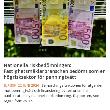
Fastighetsmäklarbranschen
bedöms
som
en
högrisksektor
för
penningtvätt
Nationella riskbedömningen:
Fastighetsmäklarbranschen bedöms som en
högrisksektor för penningtvätt
Samordningsfunktionen för åtgärder
JURIDIK
22 JUNI 2026
mot penningtvätt och finansiering av terrorism har
publicerat en ny nationell riskbedömning. Rapporten, som
tagits fram av 16…