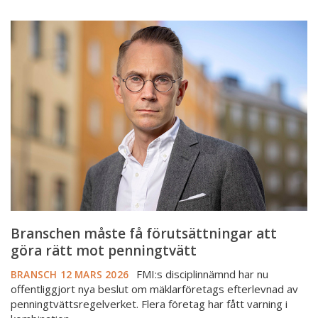
Branschen
måste
få
förutsättningar
att
göra
rätt
mot
penningtvätt
Branschen måste få förutsättningar att
göra rätt mot penningtvätt
FMI:s disciplinnämnd har nu
BRANSCH
12 MARS 2026
offentliggjort nya beslut om mäklarföretags efterlevnad av
penningtvättsregelverket. Flera företag har fått varning i