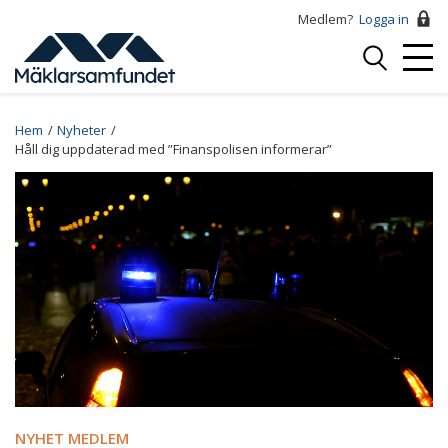
Hoppa
Medlem?
Logga in
till
Logga
huvudinnehåll
Mobi
in
Menu
Breadcrumb
Hem
Nyheter
Håll dig uppdaterad med ”Finanspolisen informerar”
NYHET MEDLEM