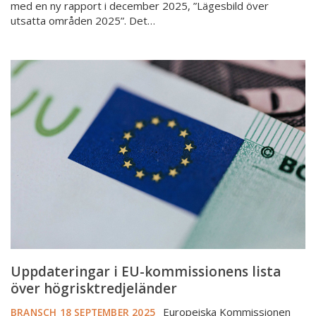
med en ny rapport i december 2025, ”Lägesbild över
utsatta områden 2025”. Det…
Uppdateringar
i
EU-
kommissionens
lista
över
högrisktredjeländer
Uppdateringar i EU-kommissionens lista
över högrisktredjeländer
Europeiska Kommissionen
BRANSCH
18 SEPTEMBER 2025