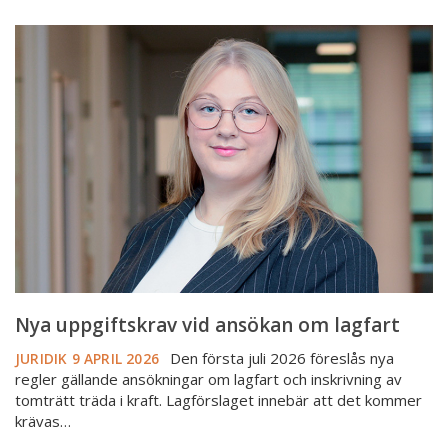
Nya
uppgiftskrav
vid
ansökan
om
lagfart
Nya uppgiftskrav vid ansökan om lagfart
Den första juli 2026 föreslås nya
JURIDIK
9 APRIL 2026
regler gällande ansökningar om lagfart och inskrivning av
tomträtt träda i kraft. Lagförslaget innebär att det kommer
krävas…