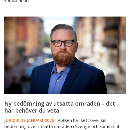
kombination…
Ny
bedömning
av
utsatta
områden
–
det
här
behöver
du
veta
Ny bedömning av utsatta områden – det
här behöver du veta
Polisen har sett över sin
JURIDIK
29 JANUARI 2026
bedömning över utsatta områden i Sverige och kommit ut