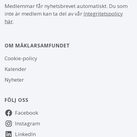
Medlemmar får nyhetsbrevet automatiskt. Du som
inte är medlem kan ta del av vår
Integritetspolicy
här
.
OM MÄKLARSAMFUNDET
Om
Cookie-policy
webbplatsen
Kalender
Nyheter
FÖLJ OSS
Följ
Facebook
oss
Instagram
LinkedIn