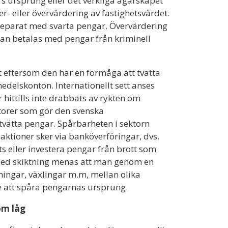
rs ursprung eller det verkliga ägarskapet
er- eller övervärdering av fastighetsvärdet.
 separat med svarta pengar. Övervärdering
edan betalas med pengar från kriminell
tt eftersom den har en förmåga att tvätta
delskonton. Internationellt sett anses
hittills inte drabbats av rykten om
aktorer som gör den svenska
 tvätta pengar. Spårbarheten i sektorn
ktioner sker via banköverföringar, dvs.
ts eller investera pengar från brott som
Med skiktning menas att man genom en
jningar, växlingar m.m, mellan olika
e att spåra pengarnas ursprung.
om låg