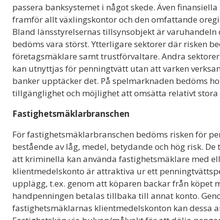
passera banksystemet i något skede. Även finansiella in
framför allt växlingskontor och den omfattande oregi
Bland länsstyrelsernas tillsynsobjekt är varuhandeln
bedöms vara störst. Ytterligare sektorer där risken 
företagsmäklare samt trustförvaltare. Andra sektore
kan utnyttjas för penningtvätt utan att varken verksa
banker upptäcker det. På spelmarknaden bedöms hotn
tillgänglighet och möjlighet att omsätta relativt stora
Fastighetsmäklarbranschen
För fastighetsmäklarbranschen bedöms risken för pe
bestående av låg, medel, betydande och hög risk. De 
att kriminella kan använda fastighetsmäklare med el
klientmedelskonto är attraktiva ur ett penningtvättsp
upplägg, t.ex. genom att köparen backar från köpet 
handpenningen betalas tillbaka till annat konto. Geno
fastighetsmäklarnas klientmedelskonton kan dessa a