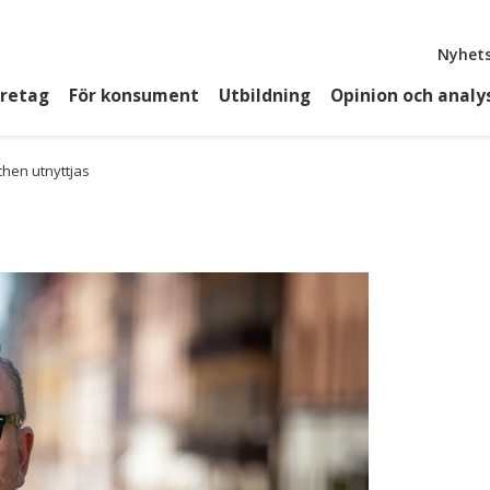
Top
Nyhets
öretag
För konsument
Utbildning
Opinion och analy
chen utnyttjas