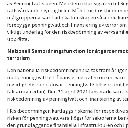
av Penningtvättslagen. Men den riktar sig även till R
rättsvårdande myndigheter. Målet med riskbedömnin
målgrupperna samt att öka kunskapen så att de kan v
förebygga penningtvätt och finansiering av terrorism
viktigt underlag för den riskbedömning av verksamh
upprätta.
Nationell Samordningsfunktion för åtgärder mot 
terrorism
Den nationella riskbedömningen ska tas fram årlige
mot penningtvätt och finansiering av terrorism. Sam
myndigheter som utövar penningtvättstillsyn samt fl
faktaruta nedan). Den 21 april 2021 lanserade samo
riskbedömning av penningtvätt och finansiering av ter
I Riskbedömningen kartläggs riskerna för respektive 
risken för penningtvätt vara högst för sektorerna bank 
den grundläggande finansiella infrastrukturen och i 