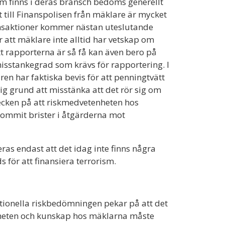
 finns i deras bransch bedöms generellt
 till Finanspolisen från mäklare är mycket
ansaktioner kommer nästan uteslutande
 att mäklare inte alltid har vetskap om
t rapporterna är så få kan även bero på
isstankegrad som krävs för rapportering. I
ren har faktiska bevis för att penningtvätt
älig grund att misstänka att det rör sig om
 tecken på att riskmedvetenheten hos
kommit brister i åtgärderna mot
eras endast att det idag inte finns några
 för att finansiera terrorism.
ionella riskbedömningen pekar på att det
enheten och kunskap hos mäklarna måste