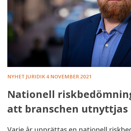
NYHET JURIDIK
4 NOVEMBER 2021
Nationell riskbedömning
att branschen utnyttjas
Varje år upprättas en nationell riskb