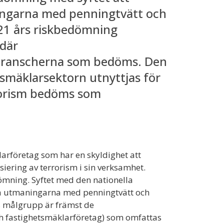
ningarna med penningtvätt och
2021 års riskbedömning
 där
 branscherna som bedöms. Den
smäklarsektorn utnyttjas för
rrorism bedöms som
larföretag som har en skyldighet att
iering av terrorism i sin verksamhet.
ömning. Syftet med den nationella
era utmaningarna med penningtvätt och
ns målgrupp är främst de
h fastighetsmäklarföretag) som omfattas