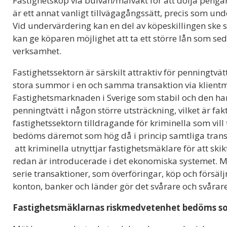
Fastighetsköp via bulvan/målvakt för att dölja penga
är ett annat vanligt tillvägagångssätt, precis som und
Vid undervärdering kan en del av köpeskillingen ske
kan ge köparen möjlighet att ta ett större lån som s
verksamhet.
Fastighetssektorn är särskilt attraktiv för penningtvä
stora summor i en och samma transaktion via klientme
Fastighetsmarknaden i Sverige som stabil och den har 
penningtvätt i någon större utsträckning, vilket är f
fastighetssektorn tilldragande för kriminella som vill
bedöms däremot som hög då i princip samtliga transa
att kriminella utnyttjar fastighetsmäklare för att skik
redan är introducerade i det ekonomiska systemet. 
serie transaktioner, som överföringar, köp och försäl
konton, banker och länder gör det svårare och svårar
Fastighetsmäklarnas riskmedvetenhet bedöms s