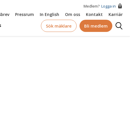
Medlem?
Logga in
brev
Pressrum
In English
Om oss
Kontakt
Karriär
Logga
s
Sök mäklare
Bli medlem
in