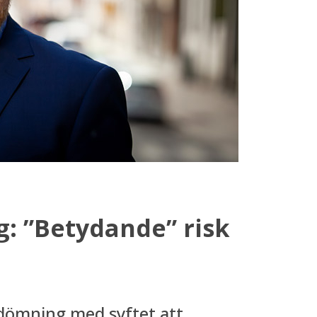
: ”Betydande” risk
edömning med syftet att