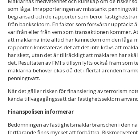
Mäklarnas medvetenhet och kunskap om de risker som
som låga. Inrapporteringen av misstänkt penningtvätt
begränsad och de rapporter som berör fastighetstr
från banksektorn. En faktor som försvårar upptäckt är
varifrån eller från vem som transaktionen kommer. At
att mäklarna inte alltid har kännedom om den låga m
rapporten konstateras det att det inte krävs att mäkla
har skett, utan det är tillräckligt att mäklaren har sk
det. Resultaten av FMI:s tillsyn lyfts också fram som
mäklarna behöver ökas då det i flertal ärenden fram
penningtvätt.
När det gäller risken för finansiering av terrorism not
kända tillvägagångssätt där fastighetssektorn används
Finanspolisen informerar
Bedömningen av fastighetsmäklarbranschen i den nat
fortfarande finns mycket att förbättra. Riskmedvet