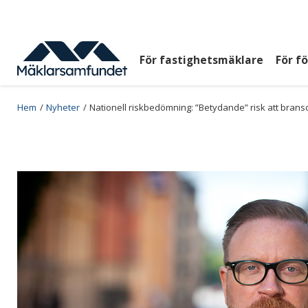
Hoppa
till
huvudinnehåll
För fastighetsmäklare
För f
Huvudmeny
top
Breadcrumb
Hem
Nyheter
Nationell riskbedömning: ”Betydande” risk att brans