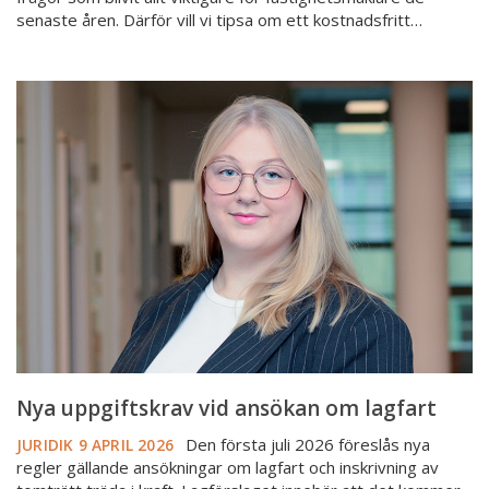
senaste åren. Därför vill vi tipsa om ett kostnadsfritt…
Nya
uppgiftskrav
vid
ansökan
om
lagfart
Nya uppgiftskrav vid ansökan om lagfart
Den första juli 2026 föreslås nya
JURIDIK
9 APRIL 2026
regler gällande ansökningar om lagfart och inskrivning av