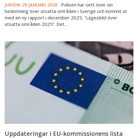
Polisen har sett över sin
JURIDIK
29 JANUARI 2026
bedömning över utsatta områden i Sverige och kommit ut
med en ny rapport i december 2025, ”Lägesbild över
utsatta områden 2025”. Det…
Uppdateringar
i
EU-
kommissionens
lista
över
högrisktredjeländer
Uppdateringar i EU-kommissionens lista