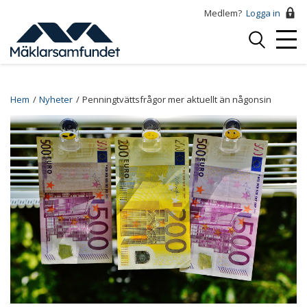
Hoppa
Medlem?
Logga in
till
Logga
huvudinnehåll
Mobi
in
Menu
Breadcrumb
Hem
Nyheter
Penningtvättsfrågor mer aktuellt än någonsin