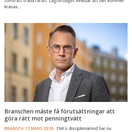
tomträtt träda i kraft. Lagförslaget innebär att det kommer
krävas…
Branschen
måste
få
förutsättningar
att
göra
rätt
mot
penningtvätt
Branschen måste få förutsättningar att
göra rätt mot penningtvätt
FMI:s disciplinnämnd har nu
BRANSCH
12 MARS 2026