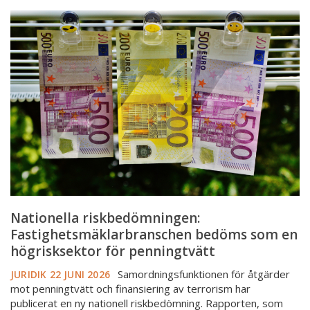
Nationella
riskbedömningen:
Fastighetsmäklarbranschen
bedöms
som
en
högrisksektor
för
penningtvätt
Nationella riskbedömningen:
Fastighetsmäklarbranschen bedöms som en
högrisksektor för penningtvätt
Samordningsfunktionen för åtgärder
JURIDIK
22 JUNI 2026
mot penningtvätt och finansiering av terrorism har
publicerat en ny nationell riskbedömning. Rapporten, som