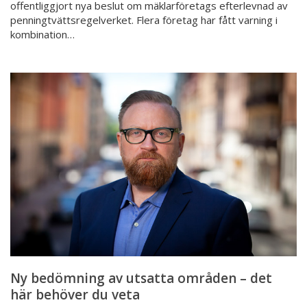
offentliggjort nya beslut om mäklarföretags efterlevnad av
penningtvättsregelverket. Flera företag har fått varning i
kombination…
Ny
bedömning
av
utsatta
områden
–
det
här
behöver
du
veta
Ny bedömning av utsatta områden – det
här behöver du veta