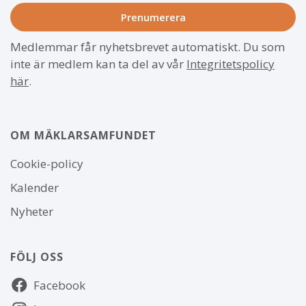
Medlemmar får nyhetsbrevet automatiskt. Du som
inte är medlem kan ta del av vår
Integritetspolicy
här
.
OM MÄKLARSAMFUNDET
Om
Cookie-policy
webbplatsen
Kalender
Nyheter
FÖLJ OSS
Följ
Facebook
oss