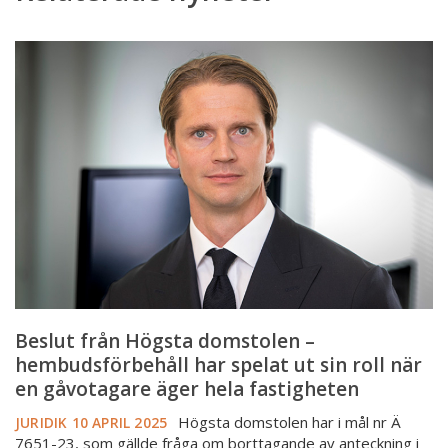
Beslut
från
Högsta
domstolen
–
hembudsförbehåll
har
spelat
ut
sin
roll
när
en
Beslut från Högsta domstolen –
gåvotagare
hembudsförbehåll har spelat ut sin roll när
äger
en gåvotagare äger hela fastigheten
hela
Högsta domstolen har i mål nr Ä
JURIDIK
10 APRIL 2025
fastigheten
7651-23, som gällde fråga om borttagande av anteckning i