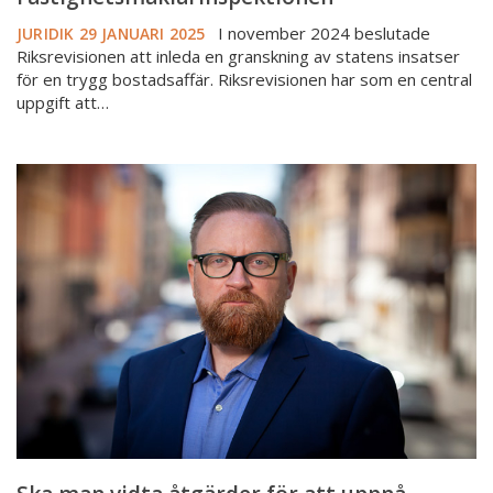
I november 2024 beslutade
JURIDIK
29 JANUARI 2025
Riksrevisionen att inleda en granskning av statens insatser
för en trygg bostadsaffär. Riksrevisionen har som en central
uppgift att…
Ska
man
vidta
åtgärder
för
att
uppnå
kundkännedom
även
vid
utförande
av
värderingsuppdrag?