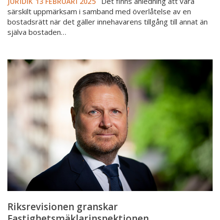
Det finns anledning att vara
JURIDIK
13 FEBRUARI 2025
särskilt uppmärksam i samband med överlåtelse av en
bostadsrätt när det gäller innehavarens tillgång till annat än
själva bostaden…
Riksrevisionen
granskar
Fastighetsmäklarinspektionen
Riksrevisionen granskar
Fastighetsmäklarinspektionen