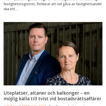
fastighetsregistret, förklarat att vid gåva av fastighetsandel
ska ett…
Uteplatser,
altaner
och
balkonger
–
en
möjlig
källa
till
tvist
vid
bostadsrättsaffärer
Uteplatser, altaner och balkonger – en
möjlig källa till tvist vid bostadsrättsaffärer