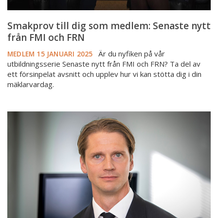
Smakprov till dig som medlem: Senaste nytt
från FMI och FRN
Är du nyfiken på vår
MEDLEM
15 JANUARI 2025
utbildningsserie Senaste nytt från FMI och FRN? Ta del av
ett försinpelat avsnitt och upplev hur vi kan stötta dig i din
mäklarvardag.
Strandskyddet
och
dess
betydelse
vid
fastighetsförmedling