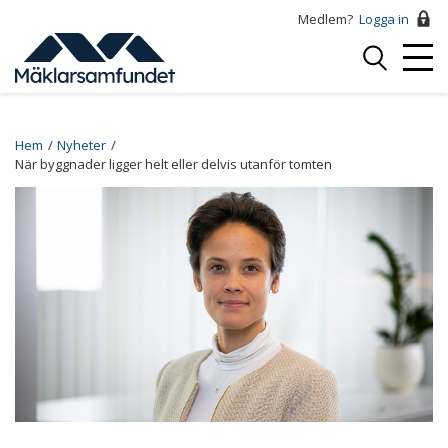
Hoppa
Medlem?
Logga in
till
Logga
huvudinnehåll
Mobi
in
Menu
Breadcrumb
Hem
Nyheter
När byggnader ligger helt eller delvis utanför tomten