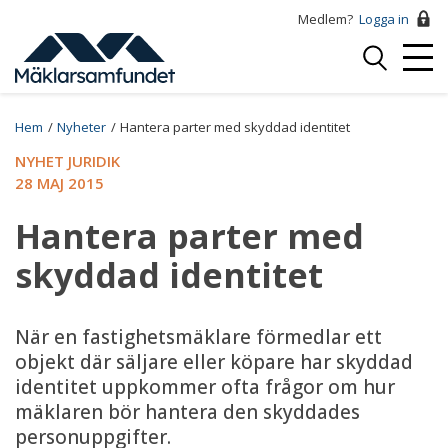
Hoppa
Medlem?
Logga in
till
Logga
huvudinnehåll
Mobi
in
Menu
Breadcrumb
Hem
Nyheter
Hantera parter med skyddad identitet
NYHET JURIDIK
28 MAJ 2015
Hantera parter med
skyddad identitet
När en fastighetsmäklare förmedlar ett
objekt där säljare eller köpare har skyddad
identitet uppkommer ofta frågor om hur
mäklaren bör hantera den skyddades
personuppgifter.