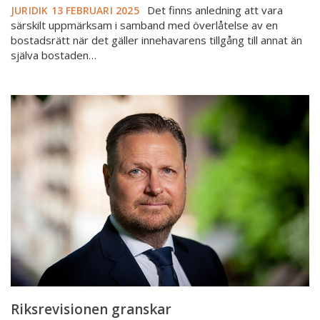
Det finns anledning att vara
JURIDIK
13 FEBRUARI 2025
särskilt uppmärksam i samband med överlåtelse av en
bostadsrätt när det gäller innehavarens tillgång till annat än
själva bostaden…
Riksrevisionen
granskar
Fastighetsmäklarinspektionen
Riksrevisionen granskar