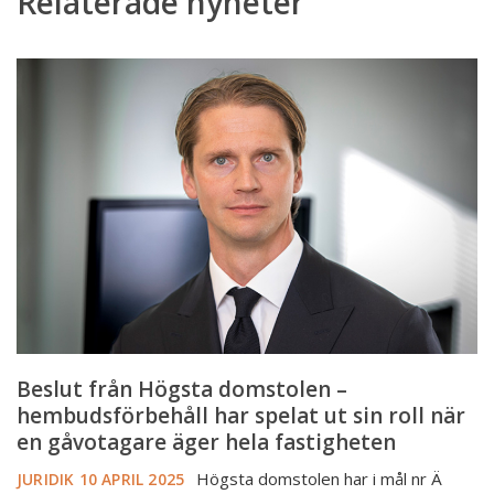
Relaterade nyheter
Beslut
från
Högsta
domstolen
–
hembudsförbehåll
har
spelat
ut
sin
roll
när
en
Beslut från Högsta domstolen –
gåvotagare
hembudsförbehåll har spelat ut sin roll när
äger
en gåvotagare äger hela fastigheten
hela
Högsta domstolen har i mål nr Ä
JURIDIK
10 APRIL 2025