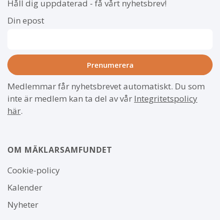
Håll dig uppdaterad - få vårt nyhetsbrev!
Din epost
Medlemmar får nyhetsbrevet automatiskt. Du som
inte är medlem kan ta del av vår
Integritetspolicy
här
.
OM MÄKLARSAMFUNDET
Om
Cookie-policy
webbplatsen
Kalender
Nyheter