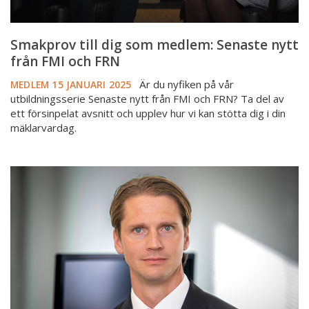
FRN
Smakprov till dig som medlem: Senaste nytt
från FMI och FRN
Är du nyfiken på vår
MEDLEM
15 JANUARI 2025
utbildningsserie Senaste nytt från FMI och FRN? Ta del av
ett försinpelat avsnitt och upplev hur vi kan stötta dig i din
mäklarvardag.
Strandskyddet
och
dess
betydelse
vid
fastighetsförmedling