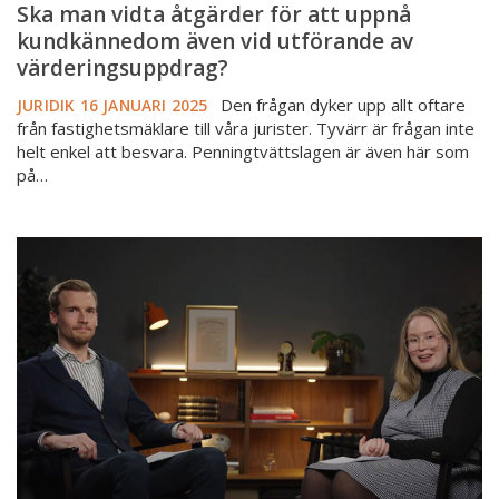
värderingsuppdrag?
Ska man vidta åtgärder för att uppnå
kundkännedom även vid utförande av
värderingsuppdrag?
Den frågan dyker upp allt oftare
JURIDIK
16 JANUARI 2025
från fastighetsmäklare till våra jurister. Tyvärr är frågan inte
helt enkel att besvara. Penningtvättslagen är även här som
på…
Smakprov
till
dig
som
medlem:
Senaste
nytt
från
FMI
och