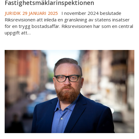
Fastighetsmäklarinspektionen
I november 2024 beslutade
JURIDIK
29 JANUARI 2025
Riksrevisionen att inleda en granskning av statens insatser
för en trygg bostadsaffär. Riksrevisionen har som en central
uppgift att…
Ska
man
vidta
åtgärder
för
att
uppnå
kundkännedom
även
vid
utförande
av