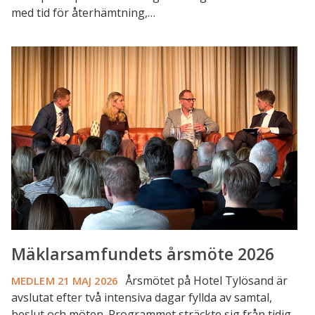
med tid för återhämtning,…
Mäklarsamfundets
årsmöte
2026
Mäklarsamfundets årsmöte 2026
Årsmötet på Hotel Tylösand är
MEDLEM
21 MAJ 2026
avslutat efter två intensiva dagar fyllda av samtal,
beslut och möten. Programmet sträckte sig från tidig