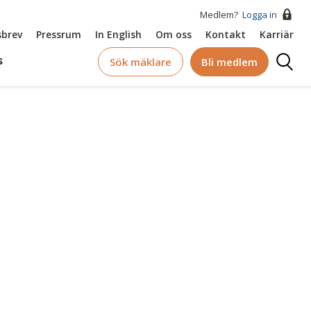
Medlem?
Logga in
brev
Pressrum
In English
Om oss
Kontakt
Karriär
Logga
s
Sök mäklare
Bli medlem
in