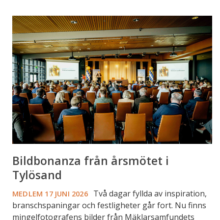
Bildbonanza
från
årsmötet
i
Tylösand
Bildbonanza från årsmötet i
Tylösand
Två dagar fyllda av inspiration,
MEDLEM
17 JUNI 2026
branschspaningar och festligheter går fort. Nu finns
mingelfotografens bilder från Mäklarsamfundets