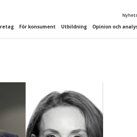
Top
Nyhets
öretag
För konsument
Utbildning
Opinion och analy