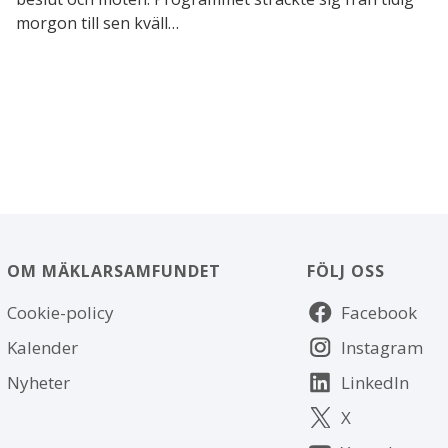
morgon till sen kväll…
OM MÄKLARSAMFUNDET
FÖLJ OSS
Om
Följ
Cookie-policy
Facebook
webbplatsen
oss
Kalender
Instagram
Nyheter
LinkedIn
X