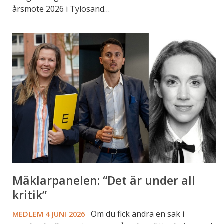
årsmöte 2026 i Tylösand…
Mäklarpanelen:
“Det
är
under
all
kritik”
Mäklarpanelen: “Det är under all
kritik”
Om du fick ändra en sak i
MEDLEM
4 JUNI 2026