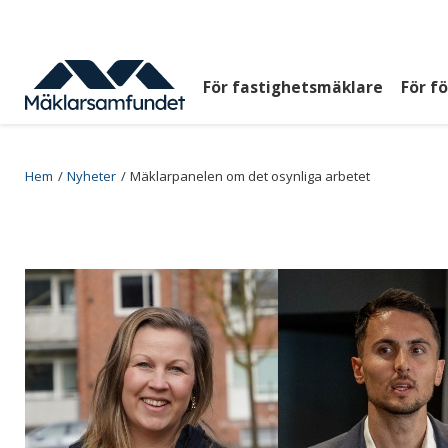
Hoppa
till
huvudinnehåll
För fastighetsmäklare
För f
Huvudmeny
top
Breadcrumb
Hem
Nyheter
Mäklarpanelen om det osynliga arbetet