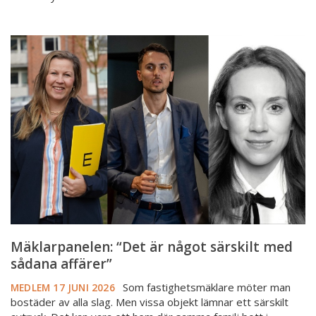
Mäklarpanelen:
“Det
är
något
särskilt
med
sådana
affärer”
Mäklarpanelen: “Det är något särskilt med
sådana affärer”
Som fastighetsmäklare möter man
MEDLEM
17 JUNI 2026
bostäder av alla slag. Men vissa objekt lämnar ett särskilt