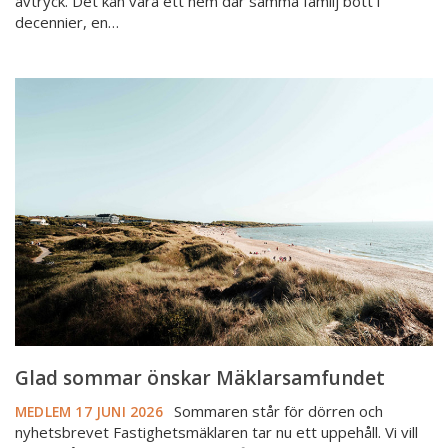
avtryck. Det kan vara ett hem där samma familj bott i
decennier, en…
Glad
sommar
önskar
Mäklarsamfundet
Glad sommar önskar Mäklarsamfundet
Sommaren står för dörren och
MEDLEM
17 JUNI 2026
nyhetsbrevet Fastighetsmäklaren tar nu ett uppehåll. Vi vill