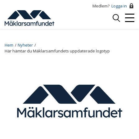
Hoppa
Medlem?
Logga in
till
Logga
huvudinnehåll
Mobi
in
Menu
Breadcrumb
Hem
Nyheter
Här hämtar du Mäklarsamfundets uppdaterade logotyp