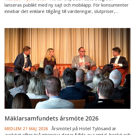
lanseras publikt med ny sajt och mobilapp. För konsumenter
innebär det enklare tillgång till värderingar, slutpriser,…
Mäklarsamfundets
årsmöte
2026
Mäklarsamfundets årsmöte 2026
Årsmötet på Hotel Tylösand är
MEDLEM
21 MAJ 2026
avslutat efter två intensiva dagar fyllda av samtal, beslut och