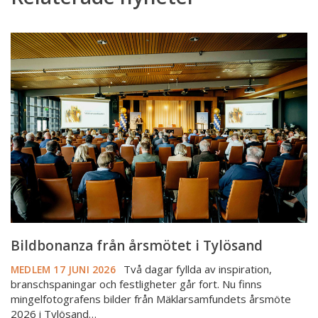
Bildbonanza
från
årsmötet
i
Tylösand
Bildbonanza från årsmötet i Tylösand
Två dagar fyllda av inspiration,
MEDLEM
17 JUNI 2026
branschspaningar och festligheter går fort. Nu finns
mingelfotografens bilder från Mäklarsamfundets årsmöte
2026 i Tylösand…