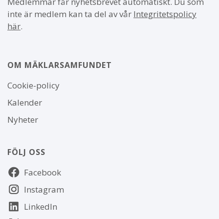
Medlemmar får nyhetsbrevet automatiskt. Du som
inte är medlem kan ta del av vår
Integritetspolicy
här
.
OM MÄKLARSAMFUNDET
Om
Cookie-policy
webbplatsen
Kalender
Nyheter
FÖLJ OSS
Följ
Facebook
oss
Instagram
LinkedIn