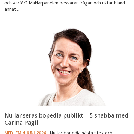
och varför? Mäklarpanelen besvarar frågan och riktar bland
annat…
Nu
lanseras
bopedia
publikt
–
5
snabba
med
Carina
Pagil
Nu lanseras bopedia publikt – 5 snabba med
Carina Pagil
Nu tar bopedia nästa steg och
MEDLEM
4 JUNI 2026