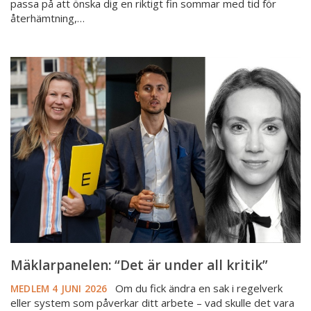
passa på att önska dig en riktigt fin sommar med tid för
återhämtning,…
Mäklarpanelen:
“Det
är
under
all
kritik”
Mäklarpanelen: “Det är under all kritik”
Om du fick ändra en sak i regelverk
MEDLEM
4 JUNI 2026
eller system som påverkar ditt arbete – vad skulle det vara