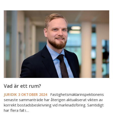
Vad
är
ett
rum?
Vad är ett rum?
Fastighetsmäklarinspektionens
JURIDIK
3 OKTOBER 2024
senaste sammanträde har återigen aktualiserat vikten av
korrekt bostadsbeskrivning vid marknadsföring. Samtidigt
har flera fall i…