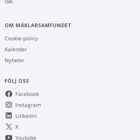
här
.
OM MÄKLARSAMFUNDET
Om
Cookie-policy
webbplatsen
Kalender
Nyheter
FÖLJ OSS
Följ
Facebook
oss
Instagram
LinkedIn
X
Youtube