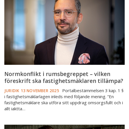
rumsbegreppet
–
vilken
föreskrift
ska
fastighetsmäklaren
tillämpa?
Normkonflikt i rumsbegreppet – vilken
föreskrift ska fastighetsmäklaren tillämpa?
Portalbestämmelsen 3 kap. 1 §
JURIDIK
13 NOVEMBER 2025
i fastighetsmäklarlagen inleds med följande mening. ”En
fastighetsmäklare ska utföra sitt uppdrag omsorgsfullt och i
allt iaktta…
Uteplatser,