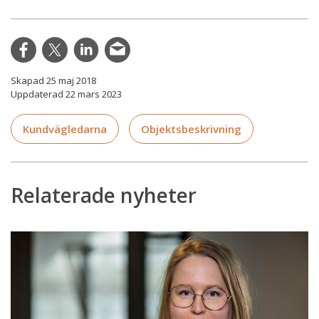
Skapad 25 maj 2018
Uppdaterad 22 mars 2023
Kundvägledarna
Objektsbeskrivning
Relaterade nyheter
HFD
meddelar
inte
prövningstillstånd
i
ärenden