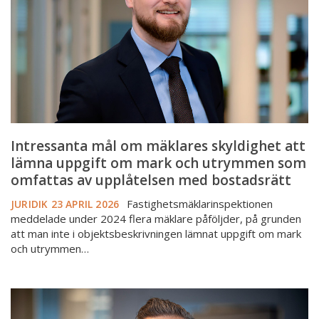
skyldighet
att
lämna
uppgift
om
mark
och
utrymmen
som
Intressanta mål om mäklares skyldighet att
omfattas
lämna uppgift om mark och utrymmen som
av
omfattas av upplåtelsen med bostadsrätt
upplåtelsen
Fastighetsmäklarinspektionen
JURIDIK
23 APRIL 2026
med
meddelade under 2024 flera mäklare påföljder, på grunden
bostadsrätt
att man inte i objektsbeskrivningen lämnat uppgift om mark
och utrymmen…
Normkonflikt
i