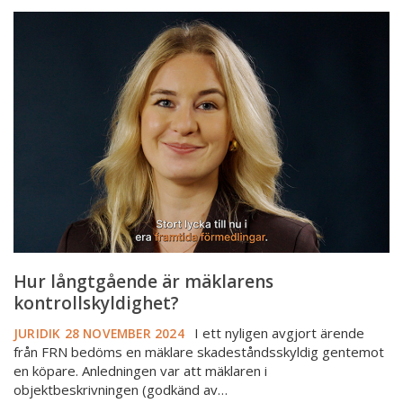
Hur
långtgående
är
mäklarens
kontrollskyldighet?
Hur långtgående är mäklarens
kontrollskyldighet?
I ett nyligen avgjort ärende
JURIDIK
28 NOVEMBER 2024
från FRN bedöms en mäklare skadeståndsskyldig gentemot
en köpare. Anledningen var att mäklaren i
objektbeskrivningen (godkänd av…