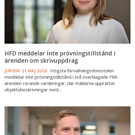
om
skrivuppdrag
HFD meddelar inte prövningstillstånd i
ärenden om skrivuppdrag
Högsta förvaltningsdomstolen
JURIDIK
21 MAJ 2026
meddelar inte prövningstillstånd i två överklagade FMI-
ärenden rörande värderingar, där mäklarna upprättat
objektsbeskrivningar med…
Intressanta
mål
om
mäklares