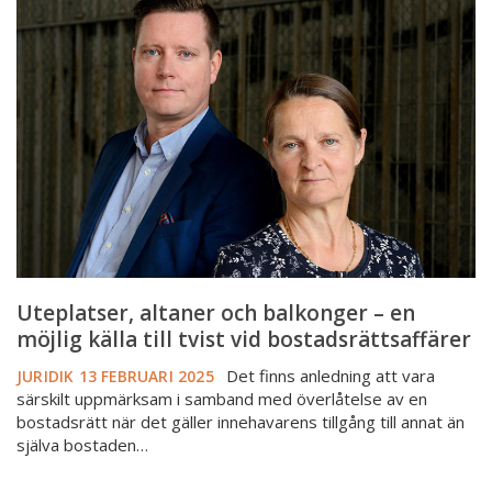
altaner
och
balkonger
–
en
möjlig
källa
till
tvist
vid
bostadsrättsaffärer
Uteplatser, altaner och balkonger – en
möjlig källa till tvist vid bostadsrättsaffärer
Det finns anledning att vara
JURIDIK
13 FEBRUARI 2025
särskilt uppmärksam i samband med överlåtelse av en
bostadsrätt när det gäller innehavarens tillgång till annat än
själva bostaden…