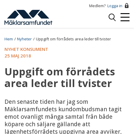
Hoppa
Medlem?
Logga in
till
Logga
huvudinnehåll
Mobi
in
Menu
Breadcrumb
Hem
Nyheter
Uppgift om förrådets area leder till tvister
NYHET KONSUMENT
25 MAJ 2018
Uppgift om förrådets
area leder till tvister
Den senaste tiden har jag som
Mäklarsamfundets kundombudsman tagit
emot ovanligt många samtal från både
köpare och säljare gällande att
lägenhetsförrådets uppgivna area avviker,