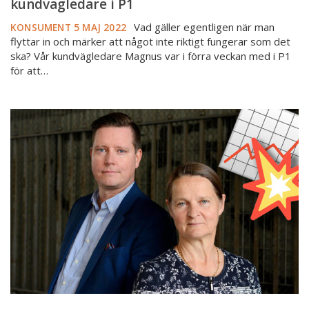
kundvägledare i P1
Vad gäller egentligen när man
KONSUMENT
5 MAJ 2022
flyttar in och märker att något inte riktigt fungerar som det
ska? Vår kundvägledare Magnus var i förra veckan med i P1
för att…
Högtryck
hos
Mäklarsamfundets
kundvägledare