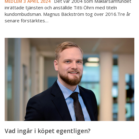
Det var 2004 som Mäklarsamfundet
MEDLEM
3 APRIL 2024
inrättade tjänsten och anställde Titti Öhrn med titeln
kundombudsman. Magnus Bäckström tog över 2016.Tre år
senare förstärktes…
Vad
ingår
i
köpet
egentligen?
Vad ingår i köpet egentligen?