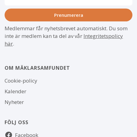
Medlemmar får nyhetsbrevet automatiskt. Du som
inte är medlem kan ta del av vår
Integritetspolicy
här
.
OM MÄKLARSAMFUNDET
Om
Cookie-policy
webbplatsen
Kalender
Nyheter
FÖLJ OSS
Följ
Facebook