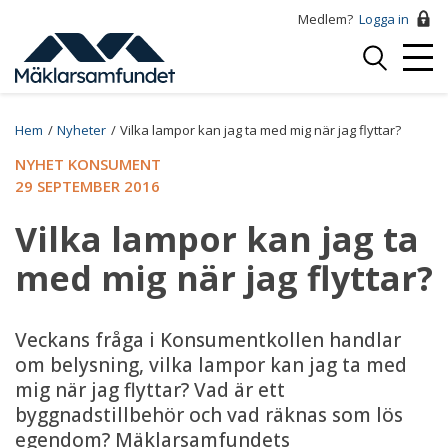
Hoppa
Medlem?
Logga in
till
Logga
huvudinnehåll
Mobi
in
Menu
Breadcrumb
Hem
Nyheter
Vilka lampor kan jag ta med mig när jag flyttar?
NYHET KONSUMENT
29 SEPTEMBER 2016
Vilka lampor kan jag ta
med mig när jag flyttar?
Veckans fråga i Konsumentkollen handlar
om belysning, vilka lampor kan jag ta med
mig när jag flyttar? Vad är ett
byggnadstillbehör och vad räknas som lös
egendom? Mäklarsamfundets