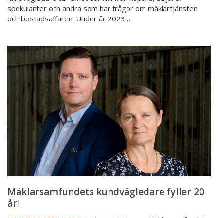
spekulanter och andra som har frågor om mäklartjänsten
och bostadsaffären. Under år 2023…
Mäklarsamfundets
kundvägledare
fyller
20
år!
Mäklarsamfundets kundvägledare fyller 20
år!