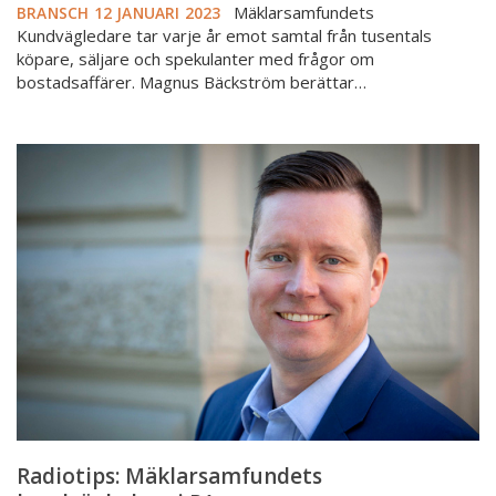
Mäklarsamfundets
BRANSCH
12 JANUARI 2023
Kundvägledare tar varje år emot samtal från tusentals
köpare, säljare och spekulanter med frågor om
bostadsaffärer. Magnus Bäckström berättar…
Radiotips:
Mäklarsamfundets
kundvägledare
i
P1
Radiotips: Mäklarsamfundets