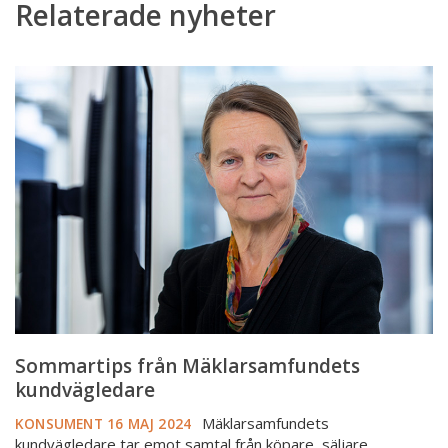
Relaterade nyheter
Sommartips
från
Mäklarsamfundets
kundvägledare
Sommartips från Mäklarsamfundets
kundvägledare
Mäklarsamfundets
KONSUMENT
16 MAJ 2024
kundvägledare tar emot samtal från köpare, säljare,