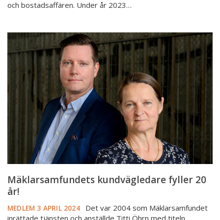
och bostadsaffären. Under år 2023…
Mäklarsamfundets
kundvägledare
fyller
20
år!
Mäklarsamfundets kundvägledare fyller 20
år!
Det var 2004 som Mäklarsamfundet
MEDLEM
3 APRIL 2024
inrättade tjänsten och anställde Titti Öhrn med titeln