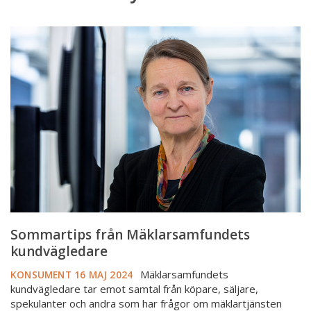
Sommartips
från
Mäklarsamfundets
kundvägledare
Sommartips från Mäklarsamfundets
kundvägledare
Mäklarsamfundets
KONSUMENT
16 MAJ 2024
kundvägledare tar emot samtal från köpare, säljare,
spekulanter och andra som har frågor om mäklartjänsten