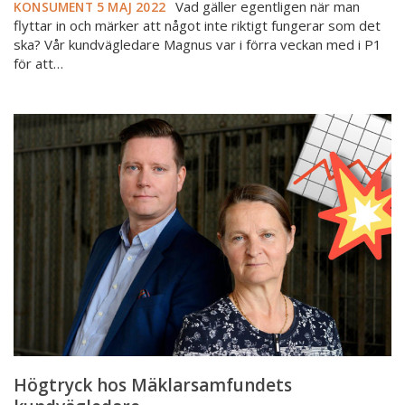
Vad gäller egentligen när man
KONSUMENT
5 MAJ 2022
flyttar in och märker att något inte riktigt fungerar som det
ska? Vår kundvägledare Magnus var i förra veckan med i P1
för att…
Högtryck
hos
Mäklarsamfundets
kundvägledare
Högtryck hos Mäklarsamfundets