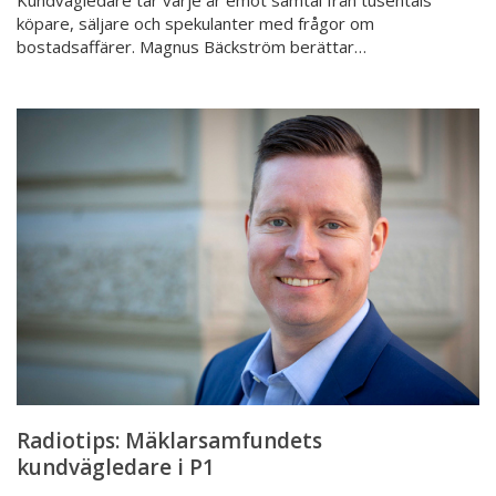
köpare, säljare och spekulanter med frågor om
bostadsaffärer. Magnus Bäckström berättar…
Radiotips:
Mäklarsamfundets
kundvägledare
i
P1
Radiotips: Mäklarsamfundets
kundvägledare i P1