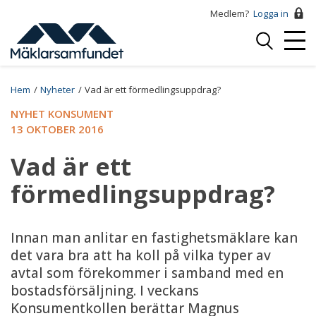
Hoppa
Medlem?
Logga in
till
Logga
huvudinnehåll
Mobi
in
Menu
Breadcrumb
Hem
Nyheter
Vad är ett förmedlingsuppdrag?
NYHET KONSUMENT
13 OKTOBER 2016
Vad är ett
förmedlingsuppdrag?
Innan man anlitar en fastighetsmäklare kan
det vara bra att ha koll på vilka typer av
avtal som förekommer i samband med en
bostadsförsäljning. I veckans
Konsumentkollen berättar Magnus