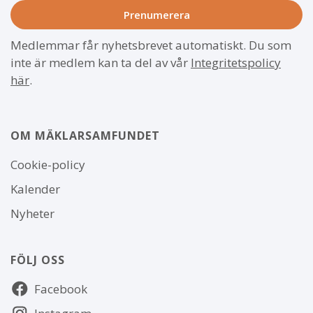
Medlemmar får nyhetsbrevet automatiskt. Du som
inte är medlem kan ta del av vår
Integritetspolicy
här
.
OM MÄKLARSAMFUNDET
Om
Cookie-policy
webbplatsen
Kalender
Nyheter
FÖLJ OSS
Följ
Facebook
oss