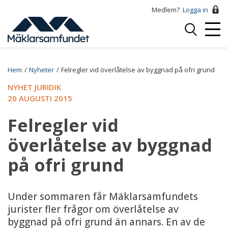
Hoppa
Medlem?
Logga in
till
Logga
huvudinnehåll
Mobi
in
Menu
Breadcrumb
Hem
Nyheter
Felregler vid överlåtelse av byggnad på ofri grund
NYHET JURIDIK
20 AUGUSTI 2015
Felregler vid
överlåtelse av byggnad
på ofri grund
Under sommaren får Mäklarsamfundets
jurister fler frågor om överlåtelse av
byggnad på ofri grund än annars. En av de