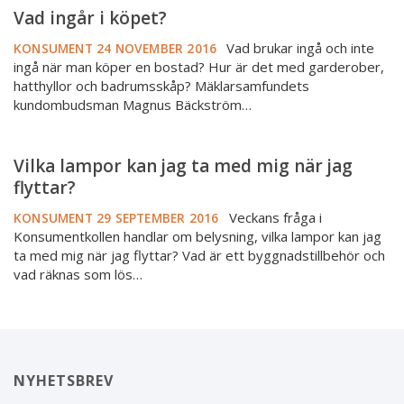
Vad
Vad ingår i köpet?
ingår
i
Vad brukar ingå och inte
KONSUMENT
24 NOVEMBER 2016
ingå när man köper en bostad? Hur är det med garderober,
köpet?
hatthyllor och badrumsskåp? Mäklarsamfundets
kundombudsman Magnus Bäckström…
Vilka
Vilka lampor kan jag ta med mig när jag
lampor
flyttar?
kan
Veckans fråga i
jag
KONSUMENT
29 SEPTEMBER 2016
Konsumentkollen handlar om belysning, vilka lampor kan jag
ta
ta med mig när jag flyttar? Vad är ett byggnadstillbehör och
med
vad räknas som lös…
mig
när
jag
flyttar?
NYHETSBREV