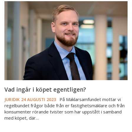
Vad
ingår
i
köpet
egentligen?
Vad ingår i köpet egentligen?
På Mäklarsamfundet mottar vi
JURIDIK
24 AUGUSTI 2023
regelbundet frågor både från er fastighetsmäklare och från
konsumenter rörande tvister som har uppstått i samband
med köpet, där…