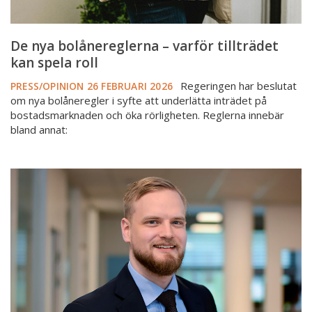
De nya bolånereglerna – varför tillträdet
kan spela roll
Regeringen har beslutat
PRESS/OPINION
26 FEBRUARI 2026
om nya bolåneregler i syfte att underlätta inträdet på
bostadsmarknaden och öka rörligheten. Reglerna innebär
bland annat:
Nytt
beslut
om
uppgift
om
nettoskuldsättning
vid
nyproduktion