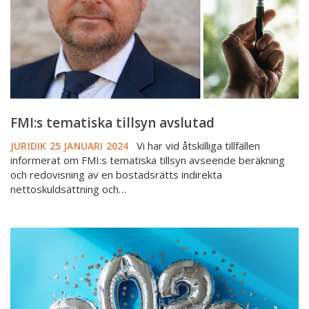
FMI:s tematiska tillsyn avslutad
Vi har vid åtskilliga tillfällen
JURIDIK
25 JANUARI 2024
informerat om FMI:s tematiska tillsyn avseende beräkning
och redovisning av en bostadsrätts indirekta
nettoskuldsättning och…
Klicktoppen
2023
–
det
engagerade