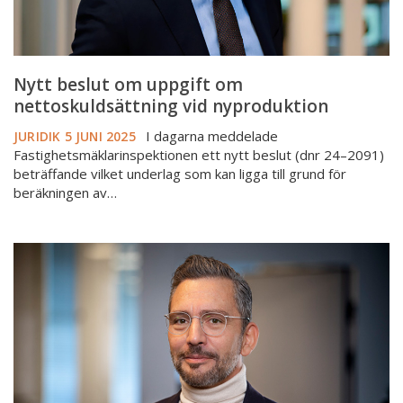
Nytt beslut om uppgift om
nettoskuldsättning vid nyproduktion
I dagarna meddelade
JURIDIK
5 JUNI 2025
Fastighetsmäklarinspektionen ett nytt beslut (dnr 24–2091)
beträffande vilket underlag som kan ligga till grund för
beräkningen av…
Har
Högsta
förvaltningsdomstolen
dödat
frågan
om
lockpris?