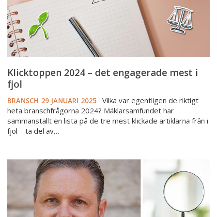
fjol
Klicktoppen 2024 – det engagerade mest i
fjol
Vilka var egentligen de riktigt
BRANSCH
29 JANUARI 2025
heta branschfrågorna 2024? Mäklarsamfundet har
sammanställt en lista på de tre mest klickade artiklarna från i
fjol – ta del av…
FMI:s
tematiska
tillsyn
avslutad