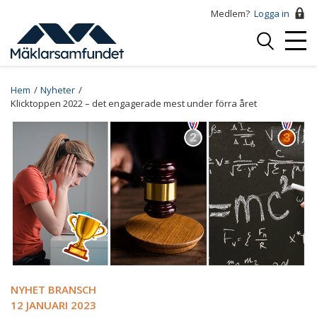
Hoppa
Medlem?
Logga in
till
Logga
huvudinnehåll
Mobi
in
Menu
Breadcrumb
Hem
Nyheter
Klicktoppen 2022 – det engagerade mest under förra året
NYHET BRANSCH
12 JANUARI 2023