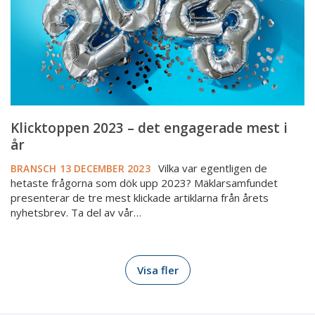
mest
i
år
Klicktoppen 2023 – det engagerade mest i
år
Vilka var egentligen de
BRANSCH
13 DECEMBER 2023
hetaste frågorna som dök upp 2023? Mäklarsamfundet
presenterar de tre mest klickade artiklarna från årets
nyhetsbrev. Ta del av vår…
Visa fler