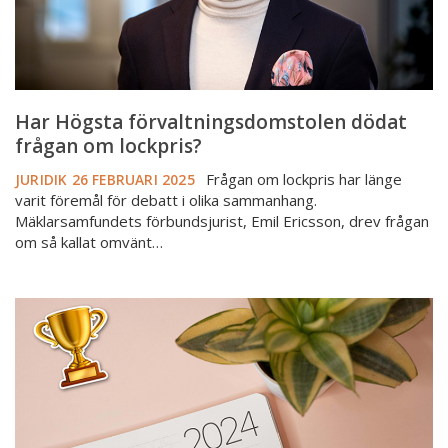
Har Högsta förvaltningsdomstolen dödat
frågan om lockpris?
Frågan om lockpris har länge
JURIDIK
26 FEBRUARI 2025
varit föremål för debatt i olika sammanhang.
Mäklarsamfundets förbundsjurist, Emil Ericsson, drev frågan
om så kallat omvänt…
Klicktoppen
2024
–
det
engagerade
mest
i