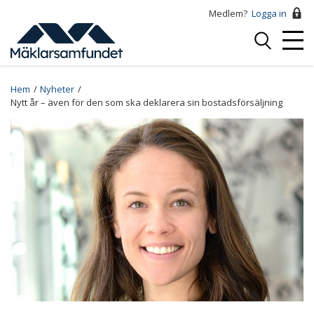
Hoppa
Medlem?
Logga in
till
Logga
huvudinnehåll
Mobi
in
Menu
Breadcrumb
Hem
Nyheter
Nytt år – även för den som ska deklarera sin bostadsförsäljning