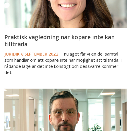
Praktisk vägledning när köpare inte kan
tillträda
I nuläget får vi en del samtal
JURIDIK
8 SEPTEMBER 2022
som handlar om att köpare inte har möjlighet att tillträda. I
rådande läge är det inte konstigt och dessvärre kommer
det…
Svar
på
vanliga
frågor
på
telefon