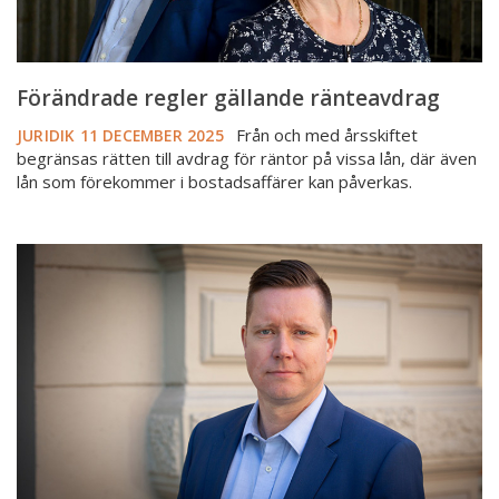
Förändrade regler gällande ränteavdrag
Från och med årsskiftet
JURIDIK
11 DECEMBER 2025
begränsas rätten till avdrag för räntor på vissa lån, där även
lån som förekommer i bostadsaffärer kan påverkas.
Rätt
om
ränteavdrag
och
skattereduktion
för
bolån