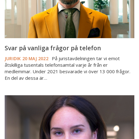
Svar på vanliga frågor på telefon
På juristavdelningen tar vi emot
JURIDIK
20 MAJ 2022
åtskilliga tusentals telefonsamtal varje år från er
medlemmar. Under 2021 besvarade vi över 13 000 frågor.
En del av dessa är…
Hur
skriver
jag
ägarandelarna
när
någon