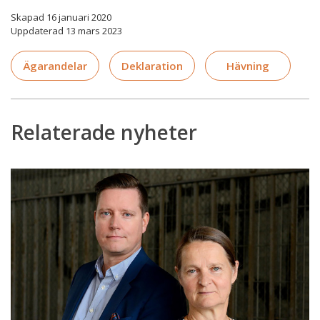
Skapad 16 januari 2020
Uppdaterad 13 mars 2023
Ägarandelar
Deklaration
Hävning
Relaterade nyheter
Förändrade
regler
gällande
ränteavdrag