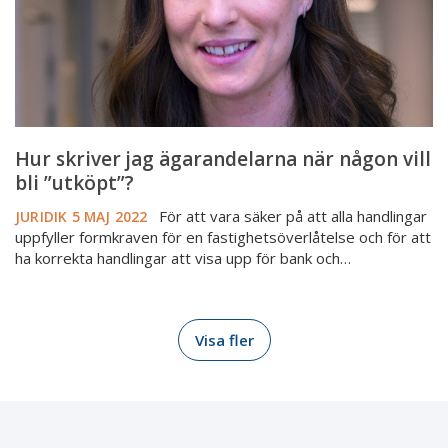
vill
bli
”utköpt”?
Hur skriver jag ägarandelarna när någon vill
bli ”utköpt”?
För att vara säker på att alla handlingar
JURIDIK
5 MAJ 2022
uppfyller formkraven för en fastighetsöverlåtelse och för att
ha korrekta handlingar att visa upp för bank och…
Visa fler