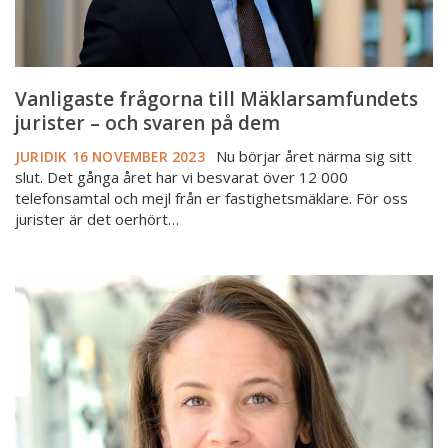
dem
Vanligaste frågorna till Mäklarsamfundets
jurister – och svaren på dem
Nu börjar året närma sig sitt
JURIDIK
16 NOVEMBER 2023
slut. Det gånga året har vi besvarat över 12 000
telefonsamtal och mejl från er fastighetsmäklare. För oss
jurister är det oerhört…
Praktisk
vägledning
när
köpare
inte
kan
tillträda