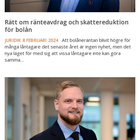
Rätt om ränteavdrag och skattereduktion
för bolån
Att bolåneräntan blivit högre för
JURIDIK
8 FEBRUARI 2024
många låntagare det senaste året är ingen nyhet, men det
nya läget för med sig att vissa låntagare inte kan göra
samma…
Vanligaste
frågorna
till
Mäklarsamfundets
jurister
–
och
svaren
på