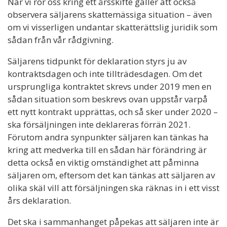
När vi rör oss kring ett årsskifte gäller att också
observera säljarens skattemässiga situation – även
om vi visserligen undantar skatterättslig juridik som
sådan från vår rådgivning.
Säljarens tidpunkt för deklaration styrs ju av
kontraktsdagen och inte tillträdesdagen. Om det
ursprungliga kontraktet skrevs under 2019 men en
sådan situation som beskrevs ovan uppstår varpå
ett nytt kontrakt upprättas, och så sker under 2020 –
ska försäljningen inte deklareras förrän 2021.
Förutom andra synpunkter säljaren kan tänkas ha
kring att medverka till en sådan här förändring är
detta också en viktig omständighet att påminna
säljaren om, eftersom det kan tänkas att säljaren av
olika skäl vill att försäljningen ska räknas in i ett visst
års deklaration.
Det ska i sammanhanget påpekas att säljaren inte är