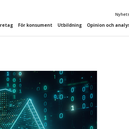
Top
Nyhets
öretag
För konsument
Utbildning
Opinion och analy