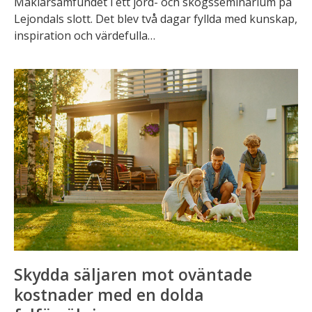
Mäklarsamfundet i ett jord- och skogsseminarium på
Lejondals slott. Det blev två dagar fyllda med kunskap,
inspiration och värdefulla…
Skydda
säljaren
mot
oväntade
kostnader
med
en
dolda
felförsäkring
Skydda säljaren mot oväntade
kostnader med en dolda