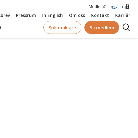
Medlem?
Logga in
brev
Pressrum
In English
Om oss
Kontakt
Karriär
Logga
s
Sök mäklare
Bli medlem
in