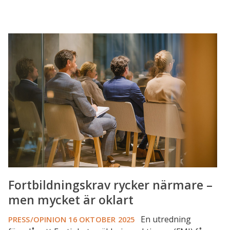
Fortbildningskrav
rycker
närmare
–
men
mycket
är
oklart
Fortbildningskrav rycker närmare –
men mycket är oklart
En utredning
PRESS/OPINION
16 OKTOBER 2025