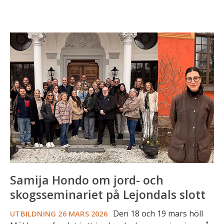
Samija
Hondo
om
jord-
och
skogsseminariet
på
Lejondals
slott
Samija Hondo om jord- och
skogsseminariet på Lejondals slott
Den 18 och 19 mars höll
UTBILDNING
26 MARS 2026