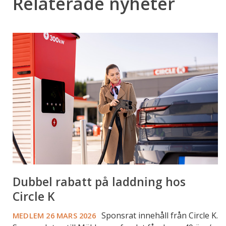
Relaterade nyheter
Dubbel
rabatt
på
laddning
hos
Circle
K
Dubbel rabatt på laddning hos
Circle K
Sponsrat innehåll från Circle K.
MEDLEM
26 MARS 2026