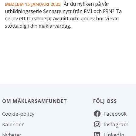
Är du nyfiken på vår
MEDLEM
15 JANUARI 2025
utbildningsserie Senaste nytt från FMI och FRN? Ta
del av ett försinpelat avsnitt och upplev hur vi kan
stötta dig i din mäklarvardag.
OM MÄKLARSAMFUNDET
FÖLJ OSS
Om
Följ
Cookie-policy
Facebook
webbplatsen
oss
Kalender
Instagram
Nyheter
LinkedIn