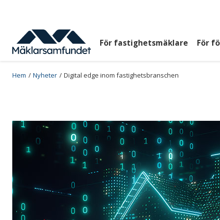
Hoppa
till
huvudinnehåll
För fastighetsmäklare
För f
Huvudmeny
top
Breadcrumb
Hem
Nyheter
Digital edge inom fastighetsbranschen