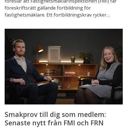
föreslår att Fastighetsmäklarinspektionen (FMI) får
föreskriftsrätt gällande fortbildning för
fastighetsmäklare. Ett fortbildningskrav rycker…
Smakprov
till
dig
som
medlem:
Senaste
nytt
från
FMI
och
FRN
Smakprov till dig som medlem:
Senaste nytt från FMI och FRN