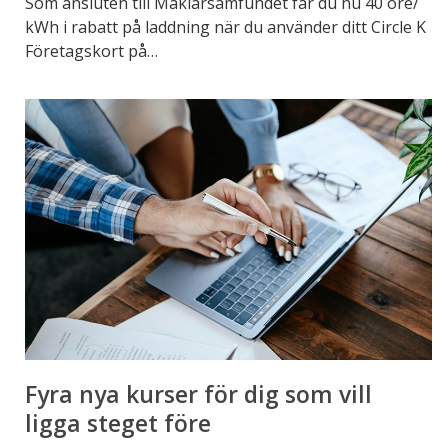
Som ansluten till Mäklarsamfundet får du nu 40 öre/
kWh i rabatt på laddning när du använder ditt Circle K
Företagskort på…
Fyra
nya
kurser
för
dig
som
vill
ligga
steget
före
Fyra nya kurser för dig som vill
ligga steget före