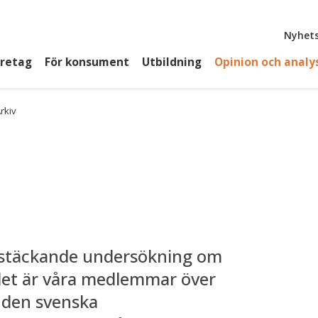
Top
Nyhets
öretag
För konsument
Utbildning
Opinion och analy
rkiv
kstäckande undersökning om
et är våra medlemmar över
 den svenska