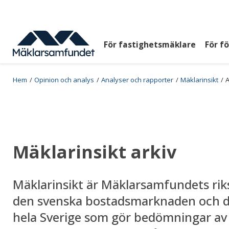
Hoppa
till
huvudinnehåll
För fastighetsmäklare
För f
Huvudmeny
top
Breadcrumb
Hem
Opinion och analys
Analyser och rapporter
Mäklarinsikt
A
Mäklarinsikt arkiv
Mäklarinsikt är Mäklarsamfundets ri
den svenska bostadsmarknaden och d
hela Sverige som gör bedömningar av