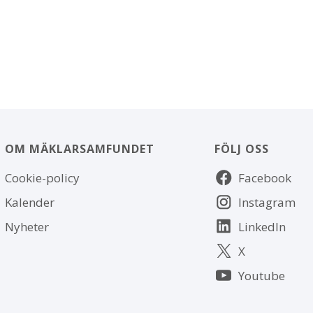
OM MÄKLARSAMFUNDET
FÖLJ OSS
Om
Följ
Cookie-policy
Facebook
webbplatsen
oss
Kalender
Instagram
Nyheter
LinkedIn
X
Youtube