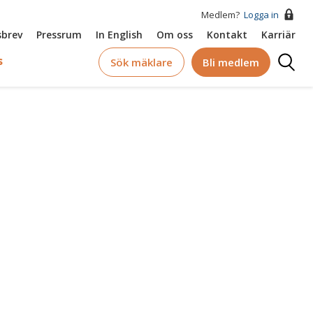
Medlem?
Logga in
brev
Pressrum
In English
Om oss
Kontakt
Karriär
Logga
s
Sök mäklare
Bli medlem
in