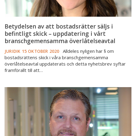
uppdatering
i
vårt
branschgemensamma
Betydelsen av att bostadsrätter säljs i
överlåtelseavtal
befintligt skick – uppdatering i vårt
branschgemensamma överlåtelseavtal
Alldeles nyligen har § om
JURIDIK
15 OKTOBER 2020
bostadsrättens skick i våra branschgemensamma
överlåtelseavtal uppdaterats och detta nyhetsbrev syftar
framförallt till att…
Förhandsavtal
ogiltigförklarat
av
Stockholms
tingsrätt