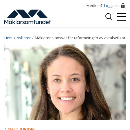
Hoppa
Medlem?
Logga in
till
Logga
huvudinnehåll
Mobi
in
Menu
Breadcrumb
Hem
Nyheter
Mäklarens ansvar för utformningen av avtalsvillkor
NYHET JURIDIK