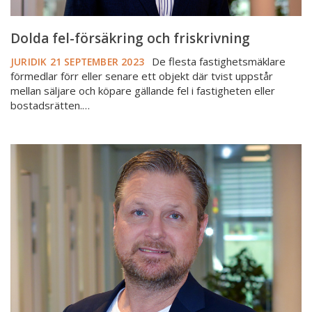
Dolda fel-försäkring och friskrivning
De flesta fastighetsmäklare
JURIDIK
21 SEPTEMBER 2023
förmedlar förr eller senare ett objekt där tvist uppstår
mellan säljare och köpare gällande fel i fastigheten eller
bostadsrätten.…
Pandemin
och
elektroniska
signaturer
i
mäklartjänsten