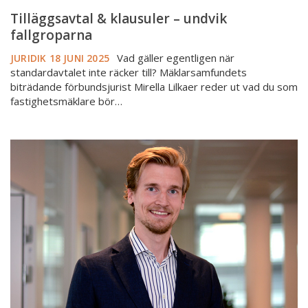
Tilläggsavtal & klausuler – undvik
fallgroparna
Vad gäller egentligen när
JURIDIK
18 JUNI 2025
standardavtalet inte räcker till? Mäklarsamfundets
biträdande förbundsjurist Mirella Lilkaer reder ut vad du som
fastighetsmäklare bör…
Dolda
fel-
försäkring
och
friskrivning