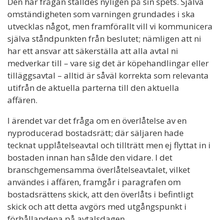
Den här frågan ställdes nyligen på sin spets. Själva
omständigheten som varningen grundades i ska
utvecklas något, men framförallt vill vi kommunicera
själva ståndpunkten från beslutet; nämligen att ni
har ett ansvar att säkerställa att alla avtal ni
medverkar till – vare sig det är köpehandlingar eller
tilläggsavtal – alltid är såväl korrekta som relevanta
utifrån de aktuella parterna till den aktuella
affären.
I ärendet var det fråga om en överlåtelse av en
nyproducerad bostadsrätt; där säljaren hade
tecknat upplåtelseavtal och tillträtt men ej flyttat in i
bostaden innan han sålde den vidare. I det
branschgemensamma överlåtelseavtalet, vilket
användes i affären, framgår i paragrafen om
bostadsrättens skick, att den överlåts i befintligt
skick och att detta avgörs med utgångspunkt i
förhållandena på avtalsdagen.