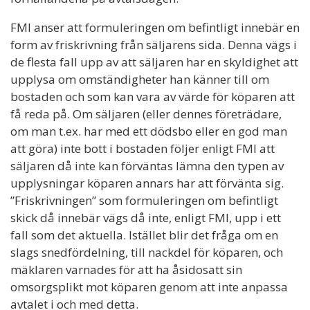
FMI anser att formuleringen om befintligt innebär en
form av friskrivning från säljarens sida. Denna vägs i
de flesta fall upp av att säljaren har en skyldighet att
upplysa om omständigheter han känner till om
bostaden och som kan vara av värde för köparen att
få reda på. Om säljaren (eller dennes företrädare,
om man t.ex. har med ett dödsbo eller en god man
att göra) inte bott i bostaden följer enligt FMI att
säljaren då inte kan förväntas lämna den typen av
upplysningar köparen annars har att förvänta sig.
”Friskrivningen” som formuleringen om befintligt
skick då innebär vägs då inte, enligt FMI, upp i ett
fall som det aktuella. Istället blir det fråga om en
slags snedfördelning, till nackdel för köparen, och
mäklaren varnades för att ha åsidosatt sin
omsorgsplikt mot köparen genom att inte anpassa
avtalet i och med detta.