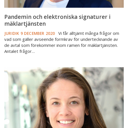
Pandemin och elektroniska signaturer i
mäklartjänsten
Vi får alltjämt många frågor om
JURIDIK
9 DECEMBER 2020
vad som gäller avseende formkrav för undertecknande av
de avtal som förekommer inom ramen för mäklartjänsten.
Antalet frågor…
Betydelsen
av
att
bostadsrätter
säljs
i
befintligt
skick
–