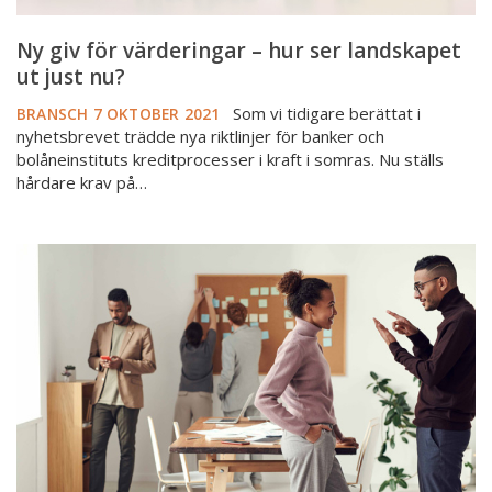
Ny giv för värderingar – hur ser landskapet
ut just nu?
Som vi tidigare berättat i
BRANSCH
7 OKTOBER 2021
nyhetsbrevet trädde nya riktlinjer för banker och
bolåneinstituts kreditprocesser i kraft i somras. Nu ställs
hårdare krav på…
Nya
riktlinjer
från
EBA
–
frågor
och
svar