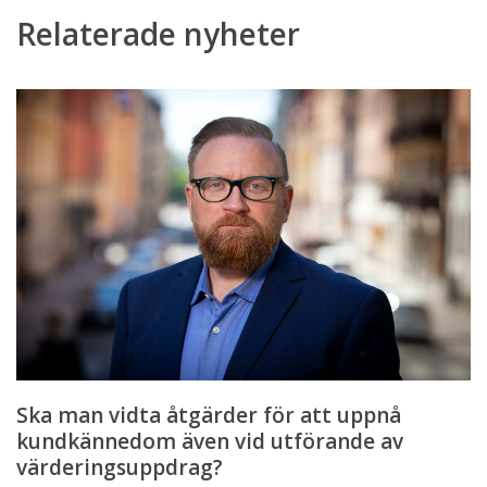
Relaterade nyheter
Ska
man
vidta
åtgärder
för
att
uppnå
kundkännedom
även
vid
utförande
av
värderingsuppdrag?
Ska man vidta åtgärder för att uppnå
kundkännedom även vid utförande av
värderingsuppdrag?