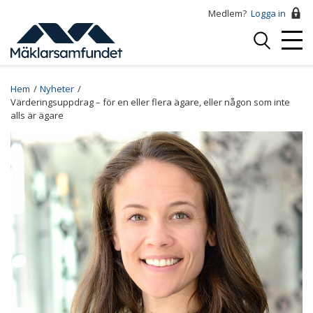
Hoppa
Medlem?
Logga in
till
Logga
huvudinnehåll
Mobi
in
Menu
Breadcrumb
Hem
Nyheter
Värderingsuppdrag – för en eller flera ägare, eller någon som inte
alls är ägare