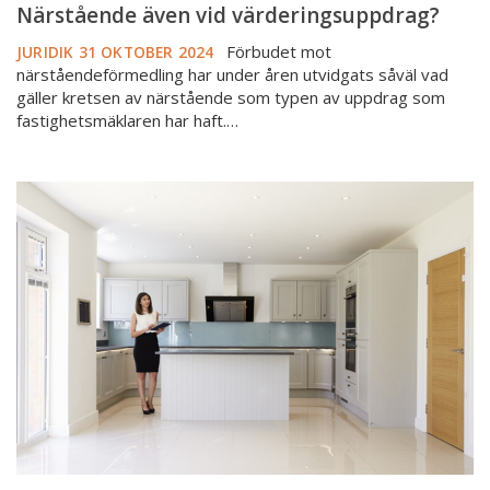
Närstående även vid värderingsuppdrag?
Förbudet mot
JURIDIK
31 OKTOBER 2024
närståendeförmedling har under åren utvidgats såväl vad
gäller kretsen av närstående som typen av uppdrag som
fastighetsmäklaren har haft.…
Då
ska
du
ha
betalt
–
överenskommelsen
att
hänvisa
till