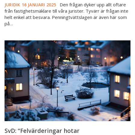
Den frågan dyker upp allt oftare
JURIDIK
16 JANUARI 2025
från fastighetsmäklare till våra jurister. Tyvärr är frågan inte
helt enkel att besvara. Penningtvättslagen är även här som
på…
SvD:
“Felvärderingar
hotar
bostadsförsäljningar”
SvD: “Felvärderingar hotar