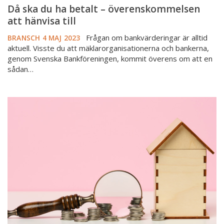
Då ska du ha betalt – överenskommelsen
att hänvisa till
Frågan om bankvärderingar är alltid
BRANSCH
4 MAJ 2023
aktuell. Visste du att mäklarorganisationerna och bankerna,
genom Svenska Bankföreningen, kommit överens om att en
sådan…
Ny
giv
för
värderingar
–
hur
ser
landskapet
ut
just
nu?