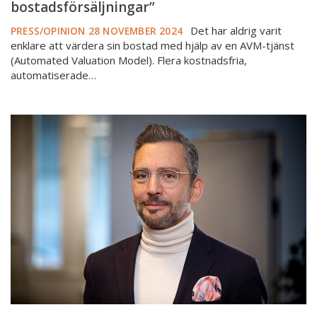
bostadsförsäljningar”
Det har aldrig varit
PRESS/OPINION
28 NOVEMBER 2024
enklare att värdera sin bostad med hjälp av en AVM-tjänst
(Automated Valuation Model). Flera kostnadsfria,
automatiserade…
Närstående
även
vid
värderingsuppdrag?