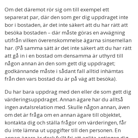
Om det däremot rör sig om till exempel ett
separerat par, där den som ger dig uppdraget inte
bor i bostaden, är det inte säkert att du har rätt att
besöka bostaden – där måste göras en avvägning
utifrån vilken överenskommelse ägarna sinsemellan
har. (På samma sätt är det inte säkert att du har rätt
att gå in i en bostad om densamma är uthyrd till
någon annan än den som gett dig uppdraget;
godkännande måste i sådant fall alltid inhämtas
från den vars bostad du är på väg att besöka).
Du har bara uppdrag med den eller de som gett dig
värderingsuppdraget. Annan ägare har du alltså
ingen avtalsrelation med. Skulle någon annan, även
om det är fråga om en annan ägare till objektet,
kontakta dig och ställa frågor om värderingen, får
du inte lämna ut uppgifter till den personen. En
annan ägare är dock fullt fri att anlita antingen dig,