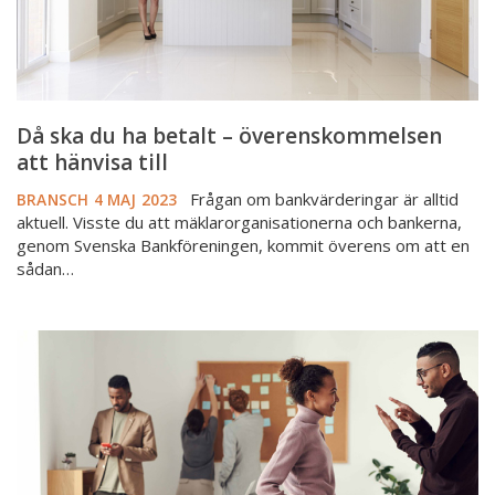
hänvisa
till
Då ska du ha betalt – överenskommelsen
att hänvisa till
Frågan om bankvärderingar är alltid
BRANSCH
4 MAJ 2023
aktuell. Visste du att mäklarorganisationerna och bankerna,
genom Svenska Bankföreningen, kommit överens om att en
sådan…
Nya
riktlinjer
från
EBA
–
frågor
och