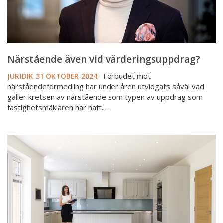
Närstående även vid värderingsuppdrag?
Förbudet mot
JURIDIK
31 OKTOBER 2024
närståendeförmedling har under åren utvidgats såväl vad
gäller kretsen av närstående som typen av uppdrag som
fastighetsmäklaren har haft.…
Då
ska
du
ha
betalt
–
överenskommelsen
att