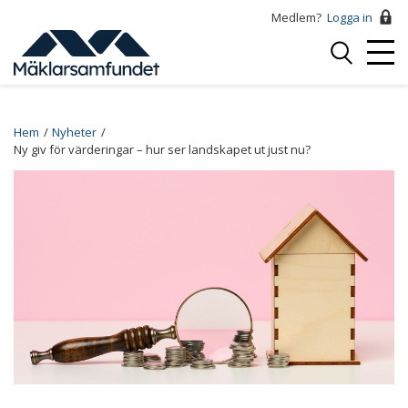
Hoppa
Medlem?
Logga in
till
Logga
huvudinnehåll
Mobi
in
Menu
Breadcrumb
Hem
Nyheter
Ny giv för värderingar – hur ser landskapet ut just nu?