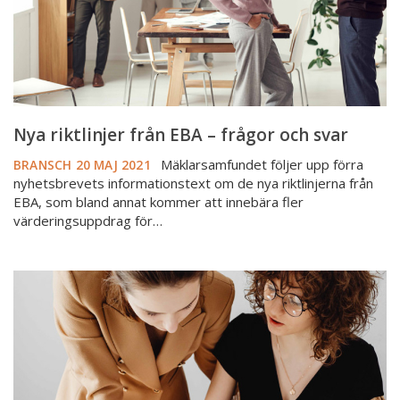
svar
Nya riktlinjer från EBA – frågor och svar
Mäklarsamfundet följer upp förra
BRANSCH
20 MAJ 2021
nyhetsbrevets informationstext om de nya riktlinjerna från
EBA, som bland annat kommer att innebära fler
värderingsuppdrag för…
Fler
värderingsuppdrag
med
nya
kraven