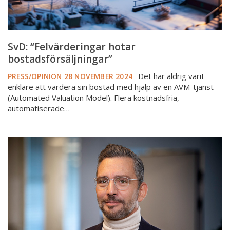
SvD: “Felvärderingar hotar
bostadsförsäljningar”
Det har aldrig varit
PRESS/OPINION
28 NOVEMBER 2024
enklare att värdera sin bostad med hjälp av en AVM-tjänst
(Automated Valuation Model). Flera kostnadsfria,
automatiserade…
Närstående
även
vid
värderingsuppdrag?