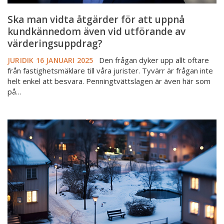
av
värderingsuppdrag?
Ska man vidta åtgärder för att uppnå
kundkännedom även vid utförande av
värderingsuppdrag?
Den frågan dyker upp allt oftare
JURIDIK
16 JANUARI 2025
från fastighetsmäklare till våra jurister. Tyvärr är frågan inte
helt enkel att besvara. Penningtvättslagen är även här som
på…
SvD:
“Felvärderingar
hotar
bostadsförsäljningar”