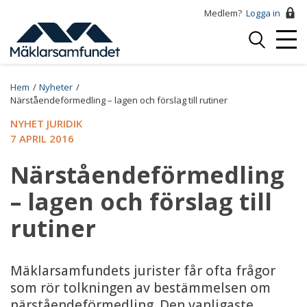
Hoppa
Medlem?
Logga in
till
Logga
huvudinnehåll
Mobi
in
Menu
Breadcrumb
Hem
Nyheter
Närståendeförmedling – lagen och förslag till rutiner
NYHET JURIDIK
7 APRIL 2016
Närståendeförmedling
– lagen och förslag till
rutiner
Mäklarsamfundets jurister får ofta frågor
som rör tolkningen av bestämmelsen om
närståendeförmedling. Den vanligaste