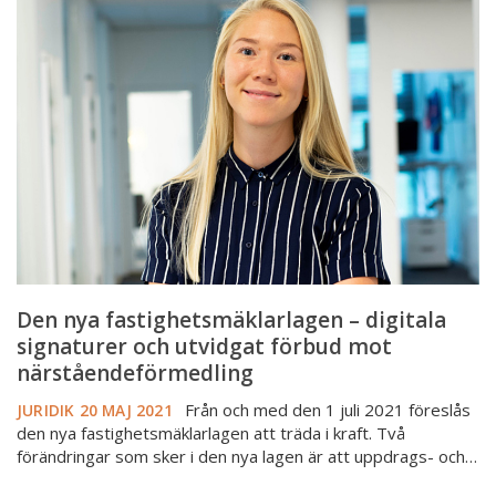
nya
fastighetsmäklarlagen
–
digitala
signaturer
och
utvidgat
förbud
mot
närståendeförmedling
Den nya fastighetsmäklarlagen – digitala
signaturer och utvidgat förbud mot
närståendeförmedling
Från och med den 1 juli 2021 föreslås
JURIDIK
20 MAJ 2021
den nya fastighetsmäklarlagen att träda i kraft. Två
förändringar som sker i den nya lagen är att uppdrags- och…