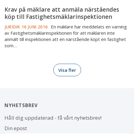
Krav
Krav på mäklare att anmäla närståendes
på
köp till Fastighetsmäklarinspektionen
mäklare
En mäklare har meddelats en varning
att
JURIDIK
16 JUNI 2016
av Fastighetsmäklarinspektionen för att mäklaren inte
anmäla
anmält till inspektionen att en närstående köpt en fastighet
närståendes
som…
köp
till
Fastighetsmäklarinspektionen
Visa fler
NYHETSBREV
Håll dig uppdaterad - få vårt nyhetsbrev!
Din epost