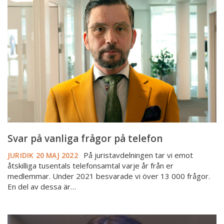
vanliga
frågor
på
telefon
Svar på vanliga frågor på telefon
På juristavdelningen tar vi emot
JURIDIK
20 MAJ 2022
åtskilliga tusentals telefonsamtal varje år från er
medlemmar. Under 2021 besvarade vi över 13 000 frågor.
En del av dessa är…
Hur