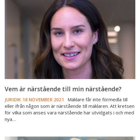
är
närstående
till
min
närstående?
Vem är närstående till min närstående?
Mäklare får inte förmedla till
JURIDIK
18 NOVEMBER 2021
eller ifrån någon som är närstående till mäklaren. Att kretsen
för vilka som anses vara närstående har utvidgats i och med
nya…
Den