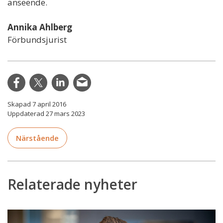
anseende.
Annika Ahlberg
Förbundsjurist
Skapad 7 april 2016
Uppdaterad 27 mars 2023
Närstående
Relaterade nyheter
Närstående
även