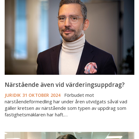
vid
värderingsuppdrag?
Närstående även vid värderingsuppdrag?
Förbudet mot
JURIDIK
31 OKTOBER 2024
närståendeförmedling har under åren utvidgats såväl vad
gäller kretsen av närstående som typen av uppdrag som
fastighetsmäklaren har haft.…
Svar
på