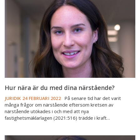
nära
är
du
med
dina
närstående?
Hur nära är du med dina närstående?
På senare tid har det varit
JURIDIK
24 FEBRUARI 2022
många frågor om närstående eftersom kretsen av
närstående utökades i och med att nya
fastighetsmäklarlagen (2021:516) trädde i kraft…
Vem