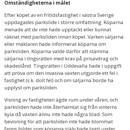
Omständigheterna i målet
Efter köpet av en fritidsfastighet i västra Sverige
uppdagades parkslide i större omfattning. Köparna
menade att de inte hade upptäckt eller kunnat
räknat med parksliden innan köpet. Varken säljarna
eller mäklaren hade informerat köparna om
parksliden. Köparna valde därför att stämma
säljarna i tingsrätten med krav på prisavdrag och
skadestånd. Tingsrätten i Uddevalla hade i uppgift
att pröva om den invasiva växten utgjorde ett fel i
fastighet (s.k. dolt fel) och om säljarna borde ha
upplyst om parksliden.
Visning av fastigheten ägde rum under våren, och
parksliden hade inte återhämtat sig från vinterns
kyla då växten ännu inte hade några blad. Som
bevisning för att parksliden inte hade blommat
fanns bilder som köparna själv hade tagit under