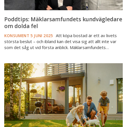
Poddtips: Mäklarsamfundets kundvägledare
om dolda fel
Att köpa bostad är ett av livets
KONSUMENT
5 JUNI 2025
största beslut – och ibland kan det visa sig att allt inte var
som det såg ut vid första anblick. Mäklarsamfundets…
Skydda
säljaren
mot
oväntade
kostnader
med
en
dolda
felförsäkring