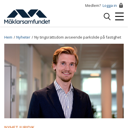
Hoppa
Medlem?
Logga in
till
Logga
huvudinnehåll
Mobi
in
Menu
Breadcrumb
Hem
Nyheter
Ny tingsrättsdom avseende parkslide på fastighet
NYHET JURIDIK