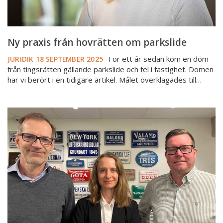
Ny praxis från hovrätten om parkslide
För ett år sedan kom en dom
JURIDIK
18 SEPTEMBER 2025
från tingsrätten gällande parkslide och fel i fastighet. Domen
har vi berört i en tidigare artikel. Målet överklagades till…
Poddtips:
Mäklarsamfundets
kundvägledare
om
dolda
fel