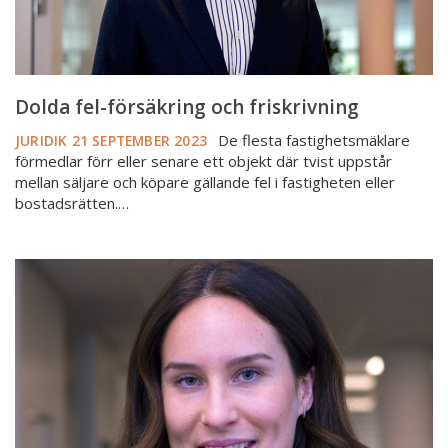
Dolda fel-försäkring och friskrivning
De flesta fastighetsmäklare
JURIDIK
21 SEPTEMBER 2023
förmedlar förr eller senare ett objekt där tvist uppstår
mellan säljare och köpare gällande fel i fastigheten eller
bostadsrätten.…
Hur
och
när
ska
man
reklamera?
-
Hjälp