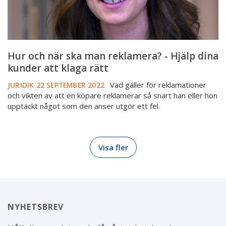
dina
kunder
att
klaga
rätt
Hur och när ska man reklamera? - Hjälp dina
kunder att klaga rätt
Vad gäller för reklamationer
JURIDIK
22 SEPTEMBER 2022
och vikten av att en köpare reklamerar så snart han eller hon
upptäckt något som den anser utgör ett fel.
Visa fler
NYHETSBREV