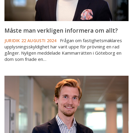
Måste man verkligen informera om allt?
Frågan om fastighetsmäklares
JURIDIK
22 AUGUSTI 2024
upplysningsskyldighet har varit uppe för prövning en rad
gånger. Nyligen meddelade Kammarrätten i Göteborg en
dom som friade en…
Dolda
fel-
försäkring
och
friskrivning