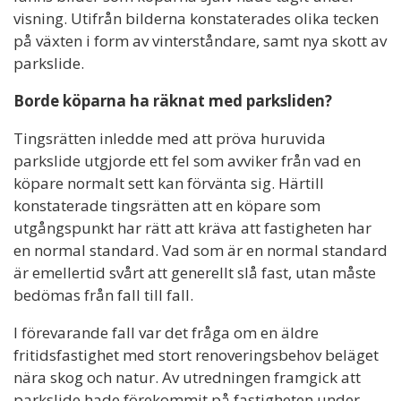
visning. Utifrån bilderna konstaterades olika tecken
på växten i form av vinterståndare, samt nya skott av
parkslide.
Borde köparna ha räknat med parksliden?
Tingsrätten inledde med att pröva huruvida
parkslide utgjorde ett fel som avviker från vad en
köpare normalt sett kan förvänta sig. Härtill
konstaterade tingsrätten att en köpare som
utgångspunkt har rätt att kräva att fastigheten har
en normal standard. Vad som är en normal standard
är emellertid svårt att generellt slå fast, utan måste
bedömas från fall till fall.
I förevarande fall var det fråga om en äldre
fritidsfastighet med stort renoveringsbehov beläget
nära skog och natur. Av utredningen framgick att
parkslide hade förekommit på fastigheten under