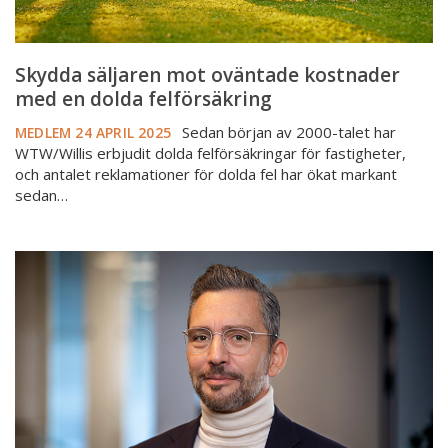
Skydda säljaren mot oväntade kostnader
med en dolda felförsäkring
Sedan början av 2000-talet har
MEDLEM
24 APRIL 2025
WTW/Willis erbjudit dolda felförsäkringar för fastigheter,
och antalet reklamationer för dolda fel har ökat markant
sedan…
Måste
man
verkligen
informera
om
allt?