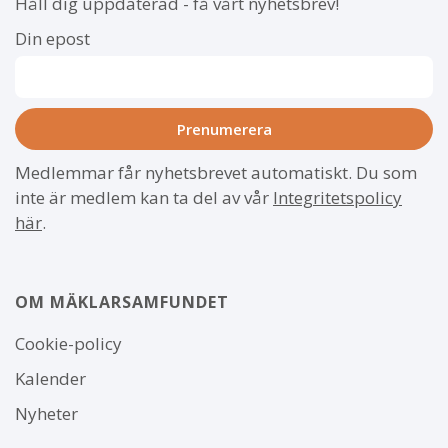
Håll dig uppdaterad - få vårt nyhetsbrev!
Din epost
Medlemmar får nyhetsbrevet automatiskt. Du som
inte är medlem kan ta del av vår
Integritetspolicy
här
.
OM MÄKLARSAMFUNDET
Om
Cookie-policy
webbplatsen
Kalender
Nyheter