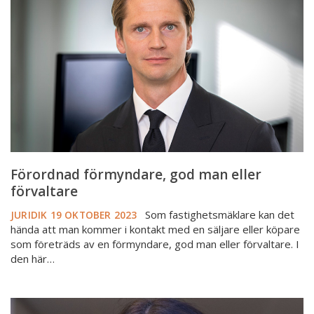
man
eller
förvaltare
Förordnad förmyndare, god man eller
förvaltare
Som fastighetsmäklare kan det
JURIDIK
19 OKTOBER 2023
hända att man kommer i kontakt med en säljare eller köpare
som företräds av en förmyndare, god man eller förvaltare. I
den här…
Nya
fastighetsmäklarlagen