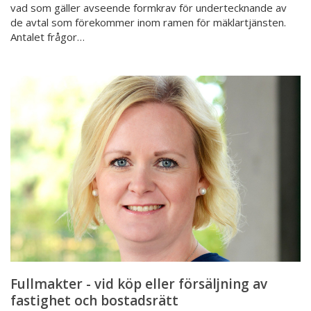
vad som gäller avseende formkrav för undertecknande av
de avtal som förekommer inom ramen för mäklartjänsten.
Antalet frågor…
Fullmakter
-
vid
köp
eller
försäljning
av
fastighet
och
bostadsrätt
Fullmakter - vid köp eller försäljning av
fastighet och bostadsrätt