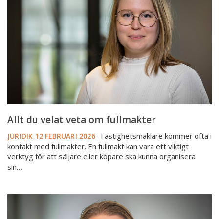
veta
om
fullmakter
Allt du velat veta om fullmakter
Fastighetsmäklare kommer ofta i
JURIDIK
12 FEBRUARI 2026
kontakt med fullmakter. En fullmakt kan vara ett viktigt
verktyg för att säljare eller köpare ska kunna organisera
sin…
Förordnad
förmyndare,
god