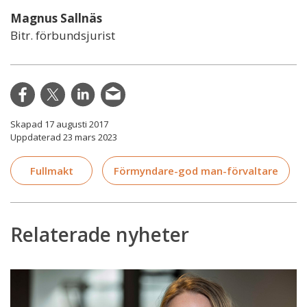
Magnus Sallnäs
Bitr. förbundsjurist
Skapad 17 augusti 2017
Uppdaterad 23 mars 2023
Fullmakt
Förmyndare-god man-förvaltare
Relaterade nyheter
Allt
du
velat