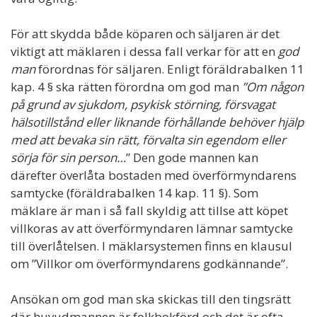
För att skydda både köparen och säljaren är det
viktigt att mäklaren i dessa fall verkar för att en
god
man
förordnas för säljaren. Enligt föräldrabalken 11
kap. 4 § ska rätten förordna om god man
”Om någon
på grund av sjukdom, psykisk störning, försvagat
hälsotillstånd eller liknande förhållande behöver hjälp
med att bevaka sin rätt, förvalta sin egendom eller
sörja för sin person…
” Den gode mannen kan
därefter överlåta bostaden med överförmyndarens
samtycke (föräldrabalken 14 kap. 11 §). Som
mäklare är man i så fall skyldig att tillse att köpet
villkoras av att överförmyndaren lämnar samtycke
till överlåtelsen. I mäklarsystemen finns en klausul
om ”Villkor om överförmyndarens godkännande”.
Ansökan om god man ska skickas till den tingsrätt
där huvudmannen är folkbokförd och det är ofta