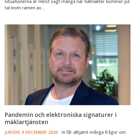
situationerna är minst sagt många när fullmakter kommer på
tal inom ramen av…
Pandemin
och
elektroniska
signaturer
i
mäklartjänsten
Pandemin och elektroniska signaturer i
mäklartjänsten
Vi får alltjämt många frågor om
JURIDIK
9 DECEMBER 2020