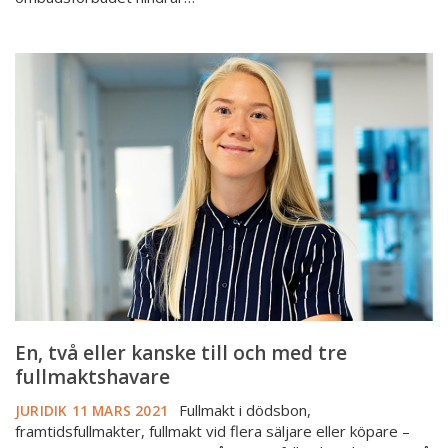
En,
två
eller
kanske
till
och
med
tre
fullmaktshavare
En, två eller kanske till och med tre
fullmaktshavare
Fullmakt i dödsbon,
JURIDIK
11 MARS 2021
framtidsfullmakter, fullmakt vid flera säljare eller köpare –