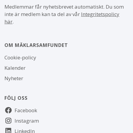
Medlemmar får nyhetsbrevet automatiskt. Du som
inte är medlem kan ta del av vår
Integritetspolicy
här
.
OM MÄKLARSAMFUNDET
Om
Cookie-policy
webbplatsen
Kalender
Nyheter
FÖLJ OSS
Följ
Facebook
oss
Instagram
LinkedIn