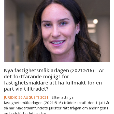
(2021:516)
–
Är
det
fortfarande
möjligt
för
fastighetsmäklare
att
ha
fullmakt
Nya fastighetsmäklarlagen (2021:516) – Är
för
det fortfarande möjligt för
en
fastighetsmäklare att ha fullmakt för en
part vid tillträdet?
part
vid
Efter att nya
JURIDIK
26 AUGUSTI 2021
tillträdet?
fastighetsmäklarlagen (2021:516) trädde i kraft den 1 juli i år
så har Mäklarsamfundets jurister fått frågan om ändringen i
ombudsförbudet hindrar…