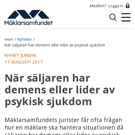
Hoppa
Medlem?
Logga in
till
Logga
huvudinnehåll
Mobi
in
Menu
Breadcrumb
Hem
Nyheter
När säljaren har demens eller lider av psykisk sjukdom
NYHET JURIDIK
17 AUGUSTI 2017
När säljaren har
demens eller lider av
psykisk sjukdom
Mäklarsamfundets jurister får ofta frågan
hur en mäklare ska hantera situationen då
säljaren har demens eller lider av psykisk