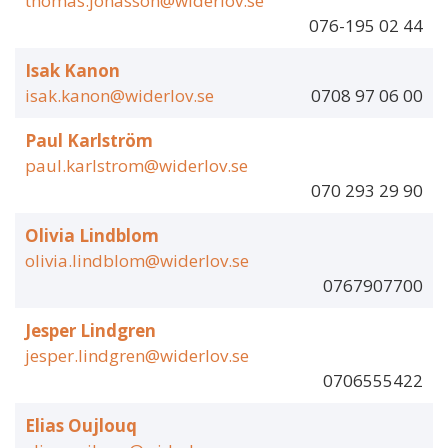
thomas.jonasson@widerlov.se
076-195 02 44
Isak Kanon
isak.kanon@widerlov.se
0708 97 06 00
Paul Karlström
paul.karlstrom@widerlov.se
070 293 29 90
Olivia Lindblom
olivia.lindblom@widerlov.se
0767907700
Jesper Lindgren
jesper.lindgren@widerlov.se
0706555422
Elias Oujlouq