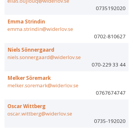
elias.oujlouq@widerlov.se
0735192020
Emma Strindin
emma.strindin@widerlov.se
0702-810627
Niels Sönnergaard
niels.sonnergaard@widerlov.se
070-229 33 44
Melker Söremark
melker.soremark@widerlov.se
0767674747
Oscar Wittberg
oscar.wittberg@widerlov.se
0735-192020