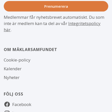
Medlemmar får nyhetsbrevet automatiskt. Du som
inte är medlem kan ta del av vår
Integritetspolicy
här
.
OM MÄKLARSAMFUNDET
Om
Cookie-policy
webbplatsen
Kalender
Nyheter
FÖLJ OSS
Följ
Facebook
oss