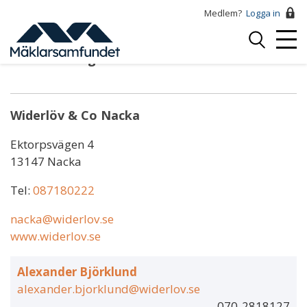
Hoppa
Medlem?
Logga in
till
Logga
huvudinnehåll
Mobi
in
Niels Sönnergaard
Menu
Widerlöv & Co Nacka
Ektorpsvägen 4
13147 Nacka
Tel:
087180222
nacka@widerlov.se
www.widerlov.se
Alexander Björklund
alexander.bjorklund@widerlov.se
070-2818127