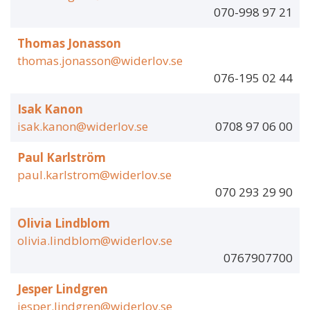
070-998 97 21
Thomas Jonasson
thomas.jonasson@widerlov.se
076-195 02 44
Isak Kanon
isak.kanon@widerlov.se
0708 97 06 00
Paul Karlström
paul.karlstrom@widerlov.se
070 293 29 90
Olivia Lindblom
olivia.lindblom@widerlov.se
0767907700
Jesper Lindgren
jesper.lindgren@widerlov.se