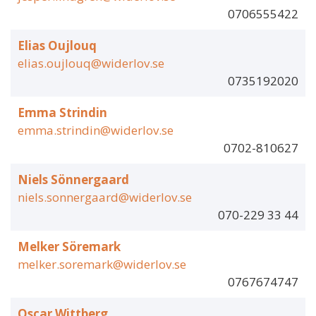
0706555422
Elias Oujlouq
elias.oujlouq@widerlov.se
0735192020
Emma Strindin
emma.strindin@widerlov.se
0702-810627
Niels Sönnergaard
niels.sonnergaard@widerlov.se
070-229 33 44
Melker Söremark
melker.soremark@widerlov.se
0767674747
Oscar Wittberg