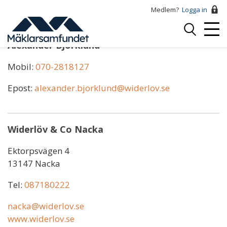
Hoppa
Medlem?
Logga in
till
Logga
huvudinnehåll
Mobi
in
Alexander Björklund
Menu
Mobil:
070-2818127
Epost:
alexander.bjorklund@widerlov.se
Widerlöv & Co Nacka
Ektorpsvägen 4
13147 Nacka
Tel:
087180222
nacka@widerlov.se
www.widerlov.se