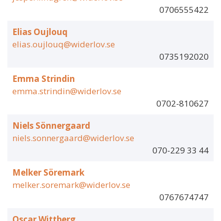
0706555422
Elias Oujlouq
elias.oujlouq@widerlov.se
0735192020
Emma Strindin
emma.strindin@widerlov.se
0702-810627
Niels Sönnergaard
niels.sonnergaard@widerlov.se
070-229 33 44
Melker Söremark
melker.soremark@widerlov.se
0767674747
Oscar Wittberg