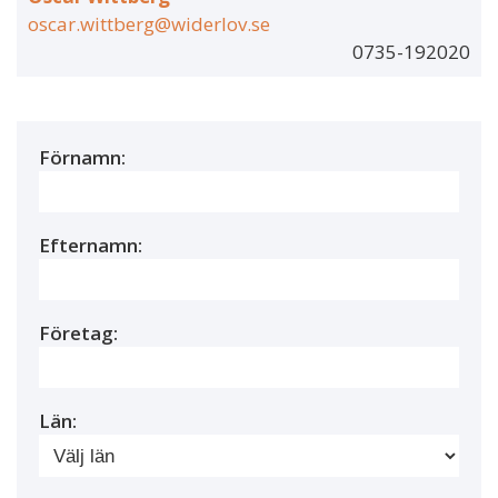
oscar.wittberg@widerlov.se
0735-192020
Förnamn:
Efternamn:
Företag:
Län: