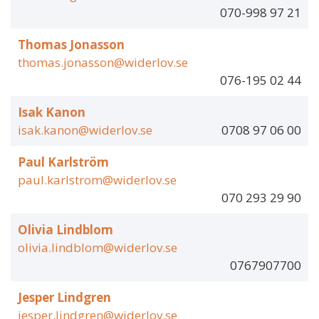
070-998 97 21
Thomas Jonasson
thomas.jonasson@widerlov.se
076-195 02 44
Isak Kanon
isak.kanon@widerlov.se
0708 97 06 00
Paul Karlström
paul.karlstrom@widerlov.se
070 293 29 90
Olivia Lindblom
olivia.lindblom@widerlov.se
0767907700
Jesper Lindgren
jesper.lindgren@widerlov.se