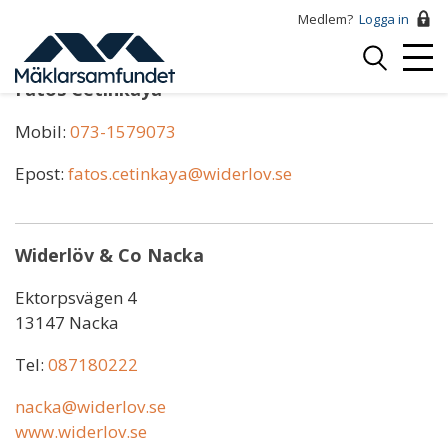
Hoppa
Medlem?
Logga in
till
Logga
huvudinnehåll
Mobi
in
Fatos Cetinkaya
Menu
Mobil:
073-1579073
Epost:
fatos.cetinkaya@widerlov.se
Widerlöv & Co Nacka
Ektorpsvägen 4
13147 Nacka
Tel:
087180222
nacka@widerlov.se
www.widerlov.se