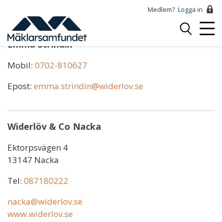
Hoppa
Medlem?
Logga in
till
Logga
huvudinnehåll
Mobi
in
Emma Strindin
Menu
Mobil:
0702-810627
Epost:
emma.strindin@widerlov.se
Widerlöv & Co Nacka
Ektorpsvägen 4
13147 Nacka
Tel:
087180222
nacka@widerlov.se
www.widerlov.se