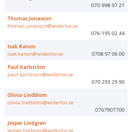
070-998 97 21
Thomas Jonasson
thomas.jonasson@widerlov.se
076-195 02 44
Isak Kanon
isak.kanon@widerlov.se
0708 97 06 00
Paul Karlström
paul.karlstrom@widerlov.se
070 293 29 90
Olivia Lindblom
olivia.lindblom@widerlov.se
0767907700
Jesper Lindgren
jesper.lindgren@widerlov.se