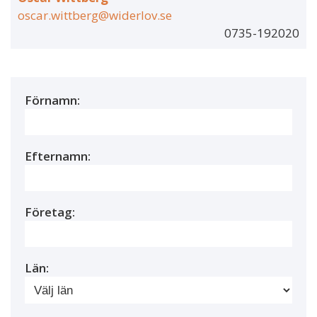
oscar.wittberg@widerlov.se
0735-192020
Förnamn:
Efternamn:
Företag:
Län: