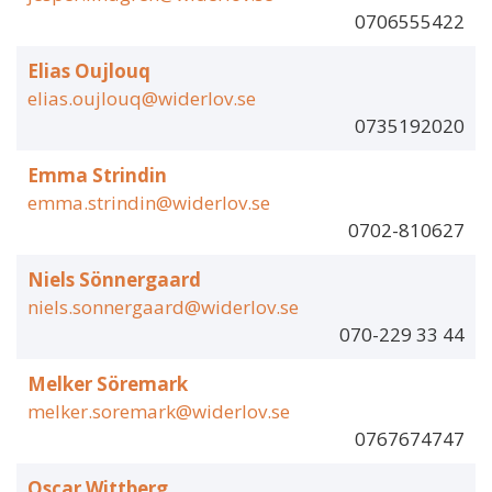
0706555422
Elias Oujlouq
elias.oujlouq@widerlov.se
0735192020
Emma Strindin
emma.strindin@widerlov.se
0702-810627
Niels Sönnergaard
niels.sonnergaard@widerlov.se
070-229 33 44
Melker Söremark
melker.soremark@widerlov.se
0767674747
Oscar Wittberg