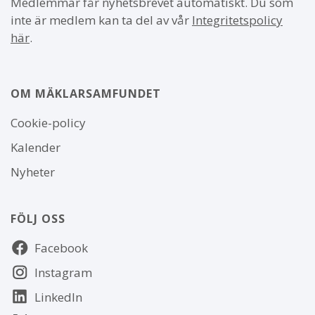
Medlemmar får nyhetsbrevet automatiskt. Du som
inte är medlem kan ta del av vår
Integritetspolicy
här
.
OM MÄKLARSAMFUNDET
Om
Cookie-policy
webbplatsen
Kalender
Nyheter
FÖLJ OSS
Följ
Facebook
oss
Instagram
LinkedIn