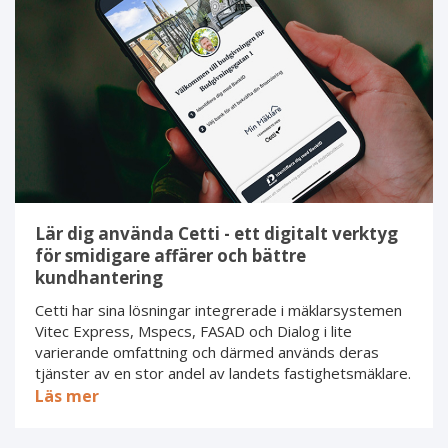
-
ett
digitalt
verktyg
för
smidigare
affärer
och
bättre
kundhantering
Lär dig använda Cetti - ett digitalt verktyg
för smidigare affärer och bättre
kundhantering
Cetti har sina lösningar integrerade i mäklarsystemen
Vitec Express, Mspecs, FASAD och Dialog i lite
varierande omfattning och därmed används deras
tjänster av en stor andel av landets fastighetsmäklare.
Läs mer