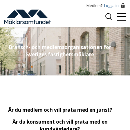
Hoppa
Medlem?
Logga in
till
Logga
huvudinnehåll
Mobi
in
Menu
Bransch- och medlemsorganisationen för
Sveriges fastighetsmäklare
Är du medlem och vill prata med en jurist?
Är du konsument och vill prata med en
kundvägledare?