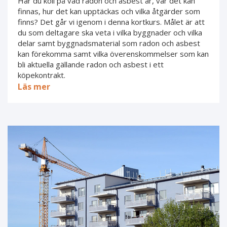
Har du koll på vad radon och asbest är, var det kan
finnas, hur det kan upptäckas och vilka åtgärder som
finns? Det går vi igenom i denna kortkurs. Målet är att
du som deltagare ska veta i vilka byggnader och vilka
delar samt byggnadsmaterial som radon och asbest
kan förekomma samt vilka överenskommelser som kan
bli aktuella gällande radon och asbest i ett
köpekontrakt.
Läs mer
Förmedling
av
nyproduktion