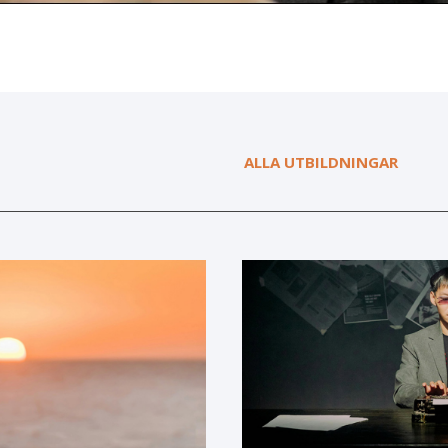
ALLA UTBILDNINGAR
Rapportering
enligt
penningtvättslagen
i
goAML