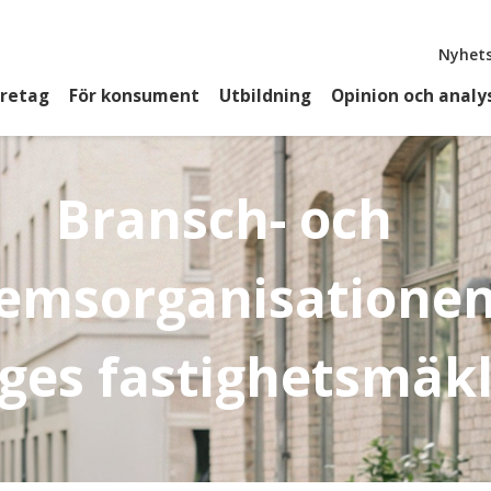
Top
Nyhets
öretag
För konsument
Utbildning
Opinion och analy
Bransch- och
emsorganisationen
iges fastighetsmäk