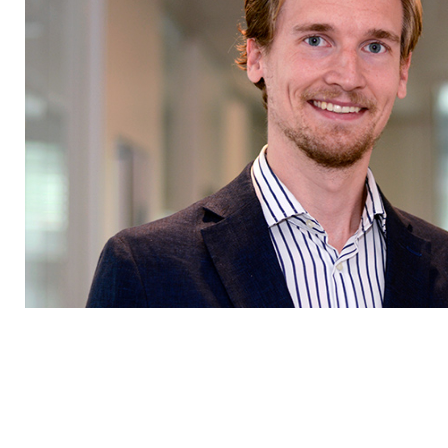
kostar
bostadssäljare
miljoner