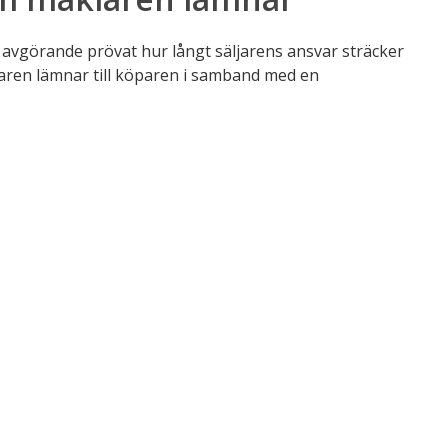
i
re miljoner
ingas mäklare eller säljare betala för information som
rättsföreningen, men som låsts in av ekonomiska
t visar Mäklarsamfundet och Fastighetsmäklarförbundet
tt informationsmonopol som riskerar att försvaga
affärer och leda till dubbeldebitering av
aden uppskattas omsätta 95–133 miljoner kronor per