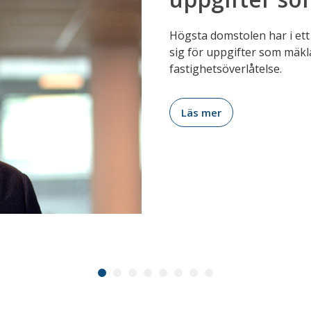
bostadssälja
När en bostadsrätt säljs tv
enligt lag tillhör bostads
förvaltare. I en ny rappor
hur förvaltare byggt upp e
konsumentskyddet, försena 
bostadsrättshavare. Markn
år.
Läs mer