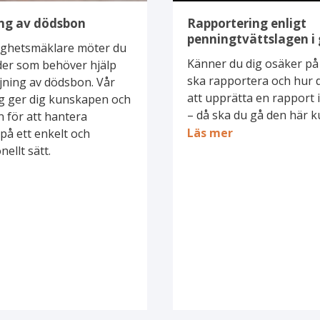
ng av dödsbon
Rapportering enligt
penningtvättslagen 
ighetsmäklare möter du
Känner du dig osäker på
der som behöver hjälp
ska rapportera och hur de
ljning av dödsbon. Vår
att upprätta en rapport
ng ger dig kunskapen och
– då ska du gå den här k
 för att hantera
Läs mer
på ett enkelt och
ellt sätt.