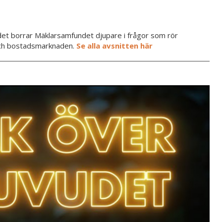
et borrar Mäklarsamfundet djupare i frågor som rör
och bostadsmarknaden.
Se alla avsnitten här