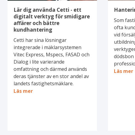
för
smidigare
Lär dig använda Cetti - ett
Hanteri
digitalt verktyg för smidigare
affärer
Som fast
affärer och bättre
och
ofta kun
kundhantering
bättre
vid försä
kundhantering
Cetti har sina lösningar
utbildni
integrerade i mäklarsystemen
verktygen
Vitec Express, Mspecs, FASAD och
dödsbon 
Dialog i lite varierande
profession
omfattning och därmed används
Läs mer
deras tjänster av en stor andel av
landets fastighetsmäklare.
Läs mer