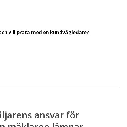
ch vill prata med en kundvägledare?
A
Förvaltarnas
smonopol kostar