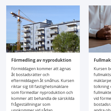
Förmedling
Fullmakter
av
vid
nyproduktion
förmedlingar
Förmedling av nyproduktion
Fullmak
Förmiddagen kommer att ägnas
Kursen b
åt bostadsrätter och
fullmakts
eftermiddagen åt småhus. Kursen
mäklarpe
riktar sig till fastighetsmäklare
tolkning
som förmedlar nyproduktion och
fullmakte
kommer att behandla de särskilda
vid förme
frågeställningar som
bostadsrä
uppkommer vid sådan
andra obj