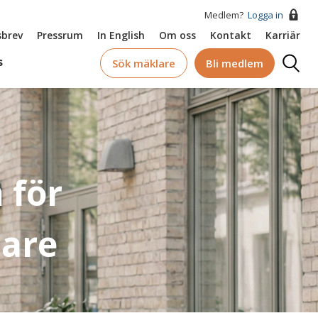
Medlem?
Logga in
brev
Pressrum
In English
Om oss
Kontakt
Karriär
Logga
s
Sök mäklare
Bli medlem
in
 för
lare