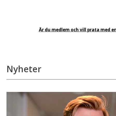
Är du medlem och vill prata med en 
Nyheter
Ny
rapport:
Förvaltarnas
informationsmonopol