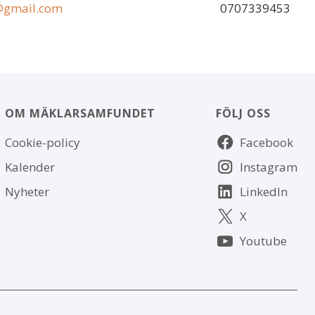
@gmail.com
0707339453
OM MÄKLARSAMFUNDET
FÖLJ OSS
Om
Följ
Cookie-policy
Facebook
webbplatsen
oss
Kalender
Instagram
Nyheter
LinkedIn
X
Youtube