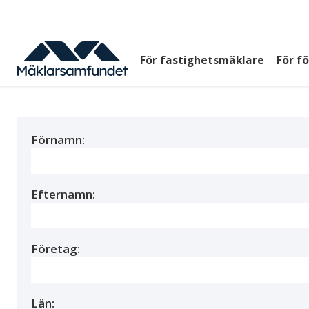
Hoppa
till
huvudinnehåll
För fastighetsmäklare
För f
Huvudmeny
top
Förnamn:
Efternamn:
Företag:
Län: