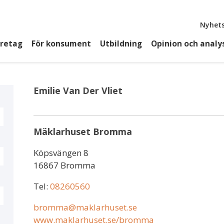
Top
Nyhets
öretag
För konsument
Utbildning
Opinion och analy
Emilie Van Der Vliet
Mäklarhuset Bromma
Köpsvängen 8
16867 Bromma
Tel:
08260560
bromma@maklarhuset.se
www.maklarhuset.se/bromma