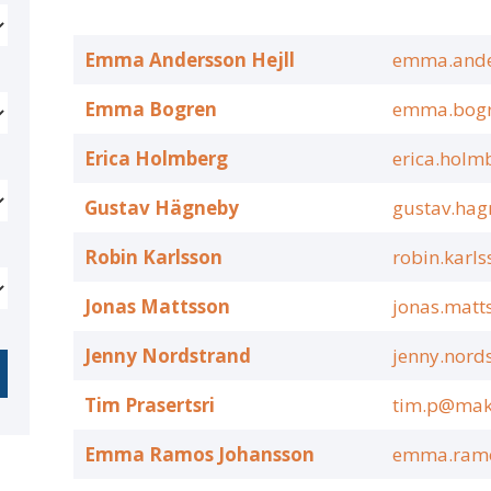
Emma Andersson Hejll
emma.ande
Emma Bogren
emma.bogr
Erica Holmberg
erica.holm
Gustav Hägneby
gustav.ha
Robin Karlsson
robin.karl
Jonas Mattsson
jonas.matt
Jenny Nordstrand
jenny.nord
Tim Prasertsri
tim.p@makl
Emma Ramos Johansson
emma.ramo