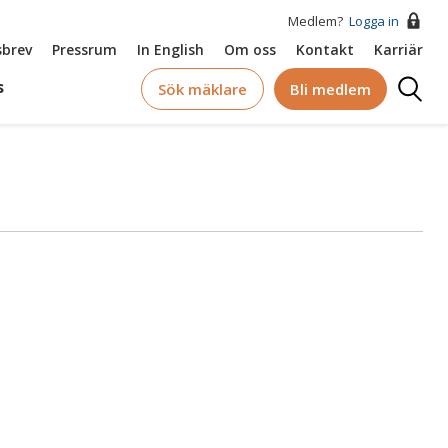
Medlem?
Logga in
brev
Pressrum
In English
Om oss
Kontakt
Karriär
Logga
s
Sök mäklare
Bli medlem
in