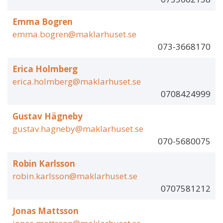
Emma Bogren
emma.bogren@maklarhuset.se
073-3668170
Erica Holmberg
erica.holmberg@maklarhuset.se
0708424999
Gustav Hägneby
gustav.hagneby@maklarhuset.se
070-5680075
Robin Karlsson
robin.karlsson@maklarhuset.se
0707581212
Jonas Mattsson