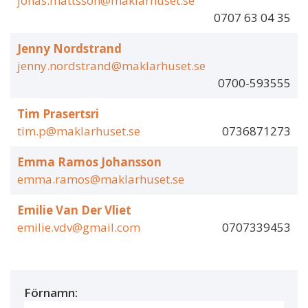
jonas.mattsson@maklarhuset.se
0707 63 04 35
Jenny Nordstrand
jenny.nordstrand@maklarhuset.se
0700-593555
Tim Prasertsri
tim.p@maklarhuset.se
0736871273
Emma Ramos Johansson
emma.ramos@maklarhuset.se
Emilie Van Der Vliet
emilie.vdv@gmail.com
0707339453
Förnamn: