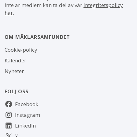
inte är medlem kan ta del av vår
Integritetspolicy
här
.
OM MÄKLARSAMFUNDET
Om
Cookie-policy
webbplatsen
Kalender
Nyheter
FÖLJ OSS
Följ
Facebook
oss
Instagram
LinkedIn
X