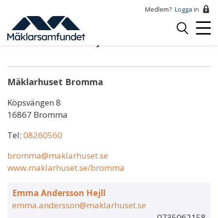
Hoppa
Medlem?
Logga in
till
Logga
huvudinnehåll
Mobi
in
Emma Andersson Hejll
Menu
Mäklarhuset Bromma
Köpsvängen 8
16867 Bromma
Tel:
08260560
bromma@maklarhuset.se
www.maklarhuset.se/bromma
Emma Andersson Hejll
emma.andersson@maklarhuset.se
0735062158