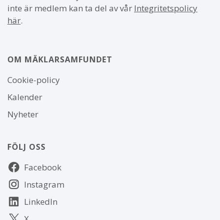
inte är medlem kan ta del av vår
Integritetspolicy
här
.
OM MÄKLARSAMFUNDET
Om
Cookie-policy
webbplatsen
Kalender
Nyheter
FÖLJ OSS
Följ
Facebook
oss
Instagram
LinkedIn
X