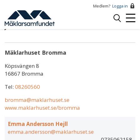
Hoppa
Medlem?
Logga in
till
Logga
huvudinnehåll
Mobi
in
Jonas Mattsson
Menu
Mäklarhuset Bromma
Köpsvängen 8
16867 Bromma
Tel:
08260560
bromma@maklarhuset.se
www.maklarhuset.se/bromma
Emma Andersson Hejll
emma.andersson@maklarhuset.se
0735062158