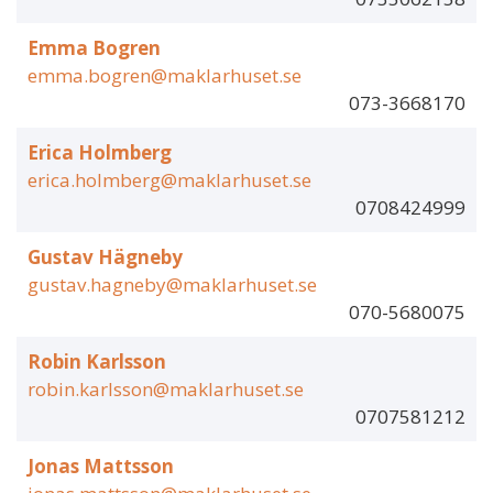
Emma Bogren
emma.bogren@maklarhuset.se
073-3668170
Erica Holmberg
erica.holmberg@maklarhuset.se
0708424999
Gustav Hägneby
gustav.hagneby@maklarhuset.se
070-5680075
Robin Karlsson
robin.karlsson@maklarhuset.se
0707581212
Jonas Mattsson