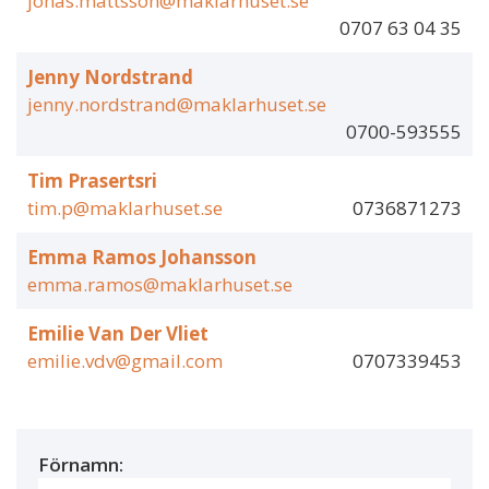
jonas.mattsson@maklarhuset.se
0707 63 04 35
Jenny Nordstrand
jenny.nordstrand@maklarhuset.se
0700-593555
Tim Prasertsri
tim.p@maklarhuset.se
0736871273
Emma Ramos Johansson
emma.ramos@maklarhuset.se
Emilie Van Der Vliet
emilie.vdv@gmail.com
0707339453
Förnamn: