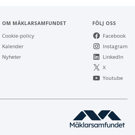
OM MÄKLARSAMFUNDET
FÖLJ OSS
Om
Följ
Cookie-policy
Facebook
webbplatsen
oss
Kalender
Instagram
Nyheter
LinkedIn
X
Youtube