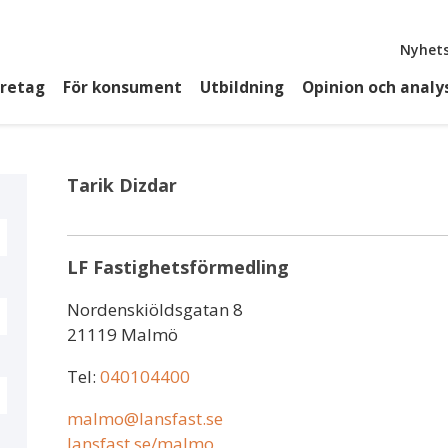
Top
Nyhets
öretag
För konsument
Utbildning
Opinion och analy
Tarik Dizdar
LF Fastighetsförmedling
Nordenskiöldsgatan 8
21119 Malmö
Tel:
040104400
malmo@lansfast.se
lansfast.se/malmo