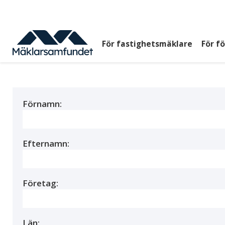
Hoppa
till
huvudinnehåll
För fastighetsmäklare
För f
Huvudmeny
top
Förnamn:
Efternamn:
Företag:
Län: