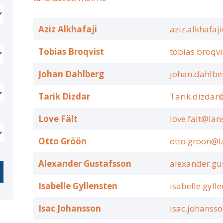
Aziz Alkhafaji
aziz.alkhafaj
Tobias Broqvist
tobias.broqvi
Johan Dahlberg
johan.dahlbe
Tarik Dizdar
Tarik.dizdar@
Love Fält
love.falt@lan
Otto Gröön
otto.groon@l
Alexander Gustafsson
alexander.gu
Isabelle Gyllensten
isabelle.gyll
Isac Johansson
isac.johanss