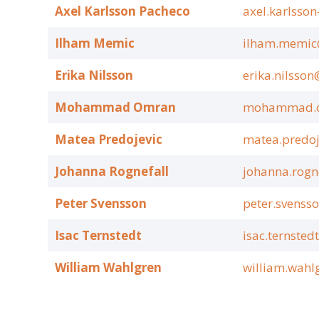
Axel Karlsson Pacheco
axel.karlsso
Ilham Memic
ilham.memic@
Erika Nilsson
erika.nilsson
Mohammad Omran
mohammad.o
Matea Predojevic
matea.predoj
Johanna Rognefall
johanna.rogn
Peter Svensson
peter.svenss
Isac Ternstedt
isac.ternsted
William Wahlgren
william.wahl