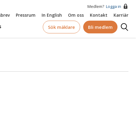
Medlem?
Logga in
brev
Pressrum
In English
Om oss
Kontakt
Karriär
Logga
s
Sök mäklare
Bli medlem
in