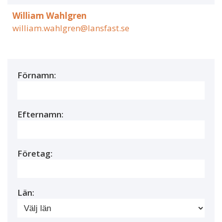
William Wahlgren
william.wahlgren@lansfast.se
Förnamn:
Efternamn:
Företag:
Län: