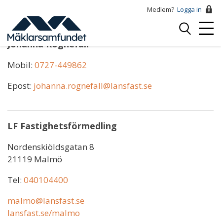
Hoppa
Medlem?
Logga in
till
Logga
huvudinnehåll
Mobi
in
Johanna Rognefall
Menu
Mobil:
0727-449862
Epost:
johanna.rognefall@lansfast.se
LF Fastighetsförmedling
Nordenskiöldsgatan 8
21119 Malmö
Tel:
040104400
malmo@lansfast.se
lansfast.se/malmo