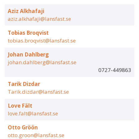
Aziz Alkhafaji
aziz.alkhafaji@lansfast.se
Tobias Broqvist
tobias.broqvist@lansfast.se
Johan Dahlberg
johan.dahlberg@lansfast.se
0727-449863
Tarik Dizdar
Tarik.dizdar@lansfast.se
Love Fält
love.falt@lansfast.se
Otto Gröön
otto.groon@lansfast.se