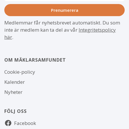
Medlemmar får nyhetsbrevet automatiskt. Du som
inte är medlem kan ta del av vår
Integritetspolicy
här
.
OM MÄKLARSAMFUNDET
Om
Cookie-policy
webbplatsen
Kalender
Nyheter
FÖLJ OSS
Följ
Facebook
oss