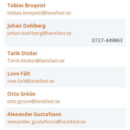
Tobias Broqvist
tobias.broqvist@lansfast.se
Johan Dahlberg
johan.dahlberg@lansfast.se
0727-449863
Tarik Dizdar
Tarik.dizdar@lansfast.se
Love Fält
love.falt@lansfast.se
Otto Gröön
otto.groon@lansfast.se
Alexander Gustafsson
alexander.gustafsson@lansfast.se