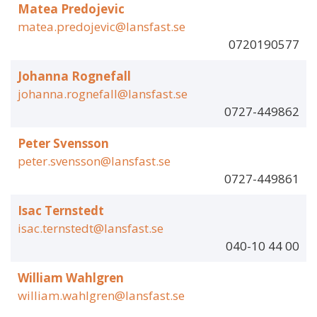
Matea Predojevic
matea.predojevic@lansfast.se
0720190577
Johanna Rognefall
johanna.rognefall@lansfast.se
0727-449862
Peter Svensson
peter.svensson@lansfast.se
0727-449861
Isac Ternstedt
isac.ternstedt@lansfast.se
040-10 44 00
William Wahlgren
william.wahlgren@lansfast.se