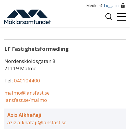
Hoppa
Medlem?
Logga in
till
Logga
huvudinnehåll
Mobi
in
Mohammad Omran
Menu
LF Fastighetsförmedling
Nordenskiöldsgatan 8
21119 Malmö
Tel:
040104400
malmo@lansfast.se
lansfast.se/malmo
Aziz Alkhafaji
aziz.alkhafaji@lansfast.se