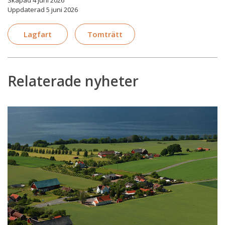
Skapad 4 juni 2026
Uppdaterad 5 juni 2026
Lagfart
Tomträtt
Relaterade nyheter
Lagändringar
påverkar
ansökan
om
lagfart,
inskrivning
av
tomträttsinnehav
och
tomt­