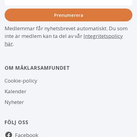
Medlemmar får nyhetsbrevet automatiskt. Du som
inte är medlem kan ta del av vår
Integritetspolicy
här
.
OM MÄKLARSAMFUNDET
Om
Cookie-policy
webbplatsen
Kalender
Nyheter
FÖLJ OSS
Följ
Facebook