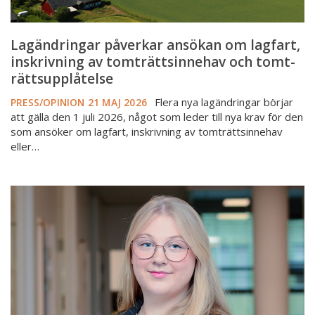
rättsupplåtelse
Lagändringar påverkar ansökan om lagfart,
inskrivning av tomträttsinnehav och tomt­
rättsupplåtelse
Flera nya lagändringar börjar
PRESS/OPINION
21 MAJ 2026
att gälla den 1 juli 2026, något som leder till nya krav för den
som ansöker om lagfart, inskrivning av tomträttsinnehav
eller…
Nya
uppgiftskrav
vid
ansökan
om
lagfart