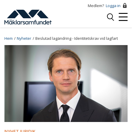
Hoppa
Medlem?
Logga in
till
Logga
huvudinnehåll
Mobi
in
Menu
Breadcrumb
Hem
Nyheter
Beslutad lagändring - Identitetskrav vid lagfart
NYHET JURIDIK