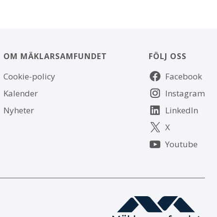
OM MÄKLARSAMFUNDET
FÖLJ OSS
Om
Följ
Cookie-policy
Facebook
webbplatsen
oss
Kalender
Instagram
Nyheter
LinkedIn
X
Youtube