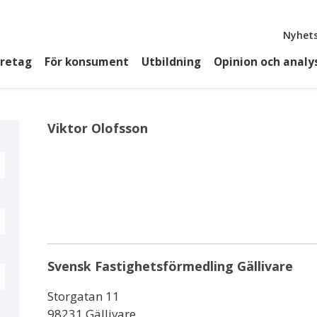
Top
Nyhets
öretag
För konsument
Utbildning
Opinion och analy
Viktor Olofsson
Svensk Fastighetsförmedling Gällivare
Storgatan 11
98231 Gällivare