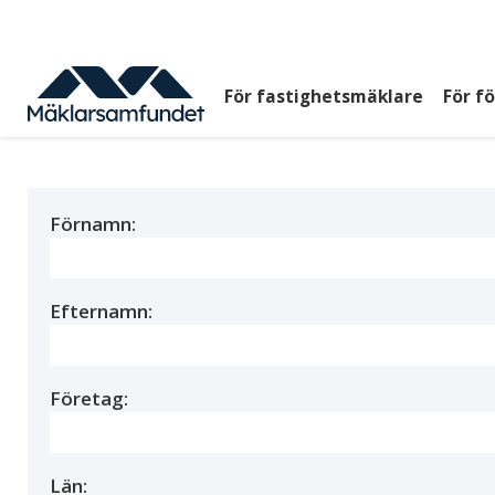
Hoppa
till
huvudinnehåll
För fastighetsmäklare
För f
Huvudmeny
top
Förnamn:
Efternamn:
Företag:
Län: