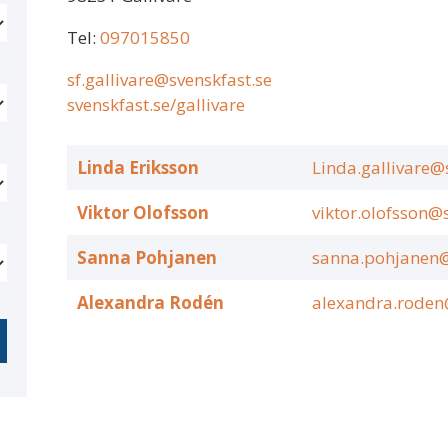
Tel:
097015850
sf.gallivare@svenskfast.se
svenskfast.se/gallivare
Linda Eriksson
Linda.gallivare@
Viktor Olofsson
viktor.olofsson@
Sanna Pohjanen
sanna.pohjanen@
Alexandra Rodén
alexandra.roden