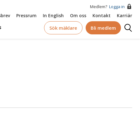
Medlem?
Logga in
brev
Pressrum
In English
Om oss
Kontakt
Karriär
Logga
s
Sök mäklare
Bli medlem
in