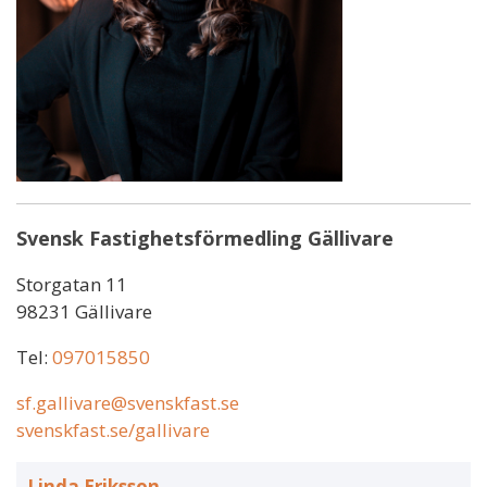
Svensk Fastighetsförmedling Gällivare
Storgatan 11
98231 Gällivare
Tel:
097015850
sf.gallivare@svenskfast.se
svenskfast.se/gallivare
Linda Eriksson