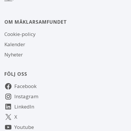
OM MÄKLARSAMFUNDET
Om
Cookie-policy
webbplatsen
Kalender
Nyheter
FÖLJ OSS
Följ
Facebook
oss
Instagram
LinkedIn
X
Youtube