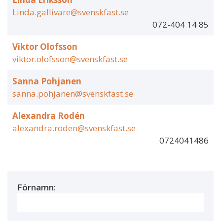
Linda.gallivare@svenskfast.se
072-404 14 85
Viktor Olofsson
viktor.olofsson@svenskfast.se
Sanna Pohjanen
sanna.pohjanen@svenskfast.se
Alexandra Rodén
alexandra.roden@svenskfast.se
0724041486
Förnamn: