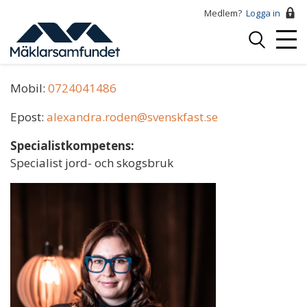
Hoppa
Medlem?
Logga in
till
Logga
huvudinnehåll
Mobi
in
Alexandra Rodén
Menu
Mobil:
0724041486
Epost:
alexandra.roden@svenskfast.se
Specialistkompetens:
Specialist jord- och skogsbruk