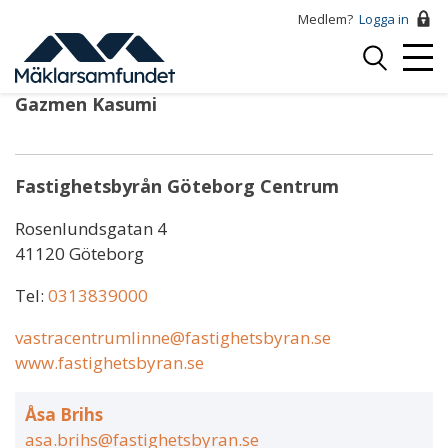
Hoppa
Medlem?
Logga in
till
Logga
huvudinnehåll
Mobi
in
Menu
Gazmen Kasumi
Fastighetsbyrån Göteborg Centrum
Rosenlundsgatan 4
41120 Göteborg
Tel:
0313839000
vastracentrumlinne@fastighetsbyran.se
www.fastighetsbyran.se
Åsa Brihs
asa.brihs@fastighetsbyran.se