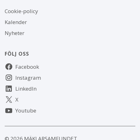
Om
Cookie-policy
webbplatsen
Kalender
Nyheter
FÖLJ OSS
Följ
Facebook
oss
Instagram
LinkedIn
X
Youtube
© 2026 MÄKLARSAMFUNDET