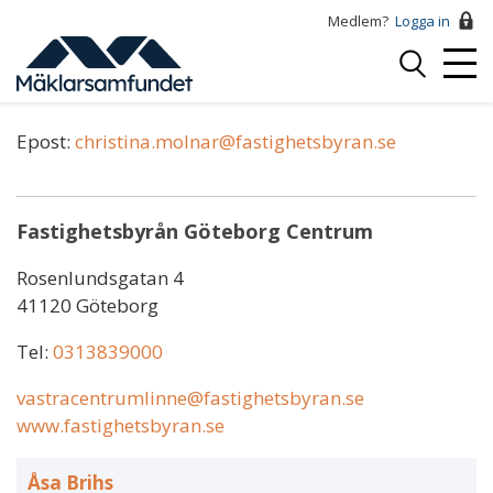
Hoppa
Medlem?
Logga in
till
Logga
huvudinnehåll
Mobi
in
Christina Molnar
Menu
Epost:
christina.molnar@fastighetsbyran.se
Fastighetsbyrån Göteborg Centrum
Rosenlundsgatan 4
41120 Göteborg
Tel:
0313839000
vastracentrumlinne@fastighetsbyran.se
www.fastighetsbyran.se
Åsa Brihs