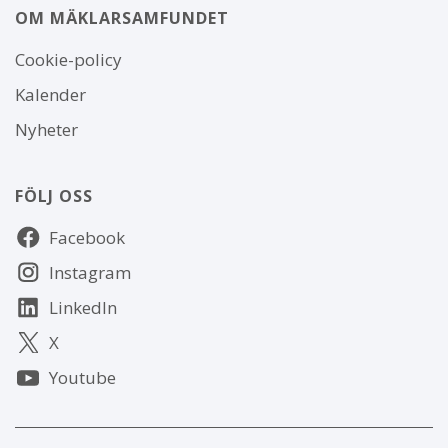
OM MÄKLARSAMFUNDET
Om
Cookie-policy
webbplatsen
Kalender
Nyheter
FÖLJ OSS
Följ
Facebook
oss
Instagram
LinkedIn
X
Youtube