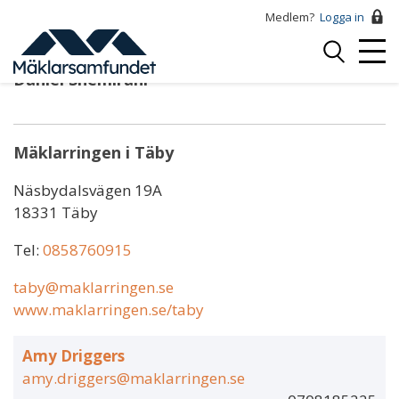
Hoppa
Medlem?
Logga in
till
Logga
huvudinnehåll
Mobi
in
Daniel Shemirani
Menu
Mäklarringen i Täby
Näsbydalsvägen 19A
18331 Täby
Tel:
0858760915
taby@maklarringen.se
www.maklarringen.se/taby
Amy Driggers
amy.driggers@maklarringen.se