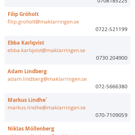
0708185225
Filip Gröholt
filip.groholt@maklarringen.se
0722-521199
Ebba Karlqvist
ebba.karlqvist@maklarringen.se
0730 204900
Adam Lindberg
adam.lindberg@maklarringen.se
072-5666380
Markus Lindhe´
markus.lindhe@maklarringen.se
070-7109059
Niklas Möllenberg