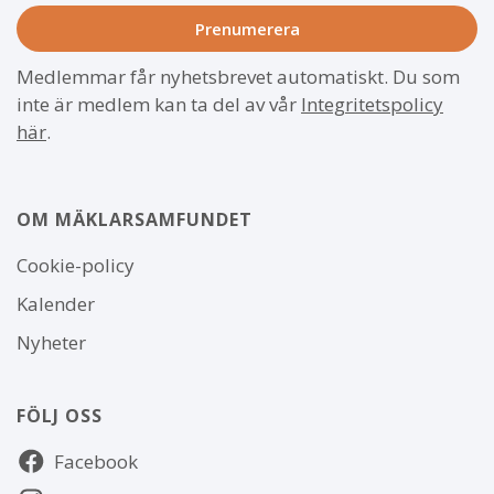
Medlemmar får nyhetsbrevet automatiskt. Du som
inte är medlem kan ta del av vår
Integritetspolicy
här
.
OM MÄKLARSAMFUNDET
Om
Cookie-policy
webbplatsen
Kalender
Nyheter
FÖLJ OSS
Följ
Facebook
oss