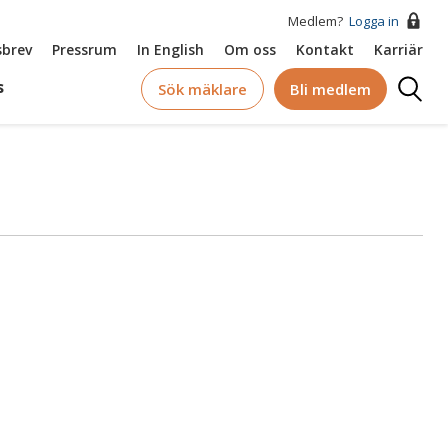
Medlem?
Logga in
brev
Pressrum
In English
Om oss
Kontakt
Karriär
Logga
s
Sök mäklare
Bli medlem
in