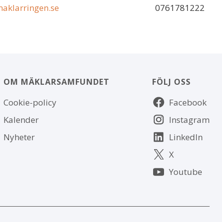
aklarringen.se
0761781222
OM MÄKLARSAMFUNDET
FÖLJ OSS
Om
Följ
Cookie-policy
Facebook
webbplatsen
oss
Kalender
Instagram
Nyheter
LinkedIn
X
Youtube