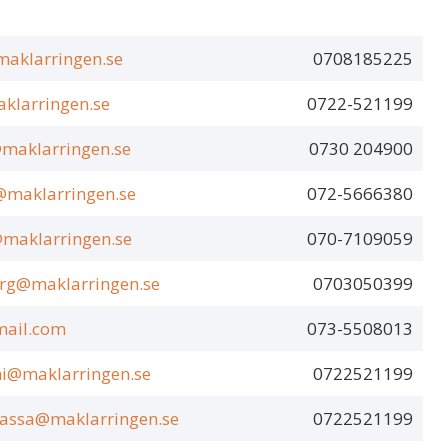
aklarringen.se
0708185225
aklarringen.se
0722-521199
@maklarringen.se
0730 204900
maklarringen.se
072-5666380
maklarringen.se
070-7109059
erg@maklarringen.se
0703050399
mail.com
073-5508013
ni@maklarringen.se
0722521199
lassa@maklarringen.se
0722521199