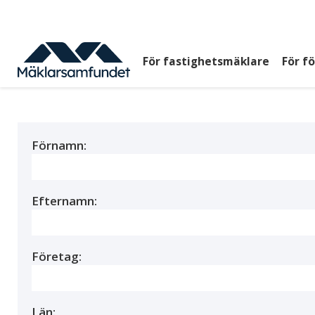
Hoppa
till
huvudinnehåll
För fastighetsmäklare
För f
Huvudmeny
top
Förnamn:
Efternamn:
Företag:
Län: