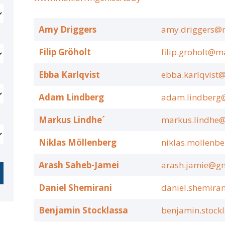
Amy Driggers
amy.driggers@m
Filip Gröholt
filip.groholt@m
Ebba Karlqvist
ebba.karlqvist
Adam Lindberg
adam.lindberg@
Markus Lindhe´
markus.lindhe@
Niklas Möllenberg
niklas.mollenb
Arash Saheb-Jamei
arash.jamie@g
Daniel Shemirani
daniel.shemira
Benjamin Stocklassa
benjamin.stock