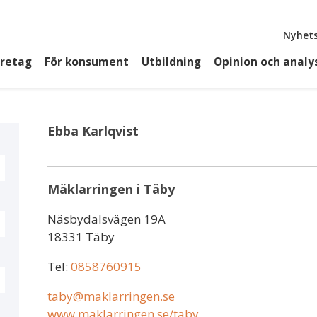
Top
Nyhets
öretag
För konsument
Utbildning
Opinion och analy
Ebba Karlqvist
Mäklarringen i Täby
Näsbydalsvägen 19A
18331 Täby
Tel:
0858760915
taby@maklarringen.se
www.maklarringen.se/taby