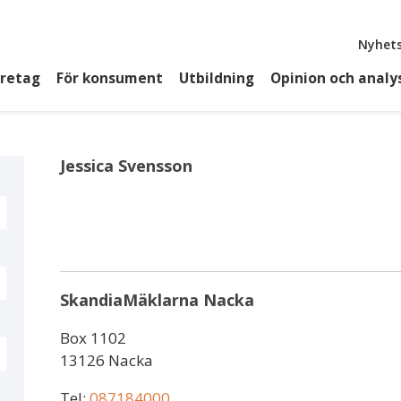
Top
Nyhets
öretag
För konsument
Utbildning
Opinion och analy
Jessica Svensson
SkandiaMäklarna Nacka
Box 1102
13126 Nacka
Tel:
087184000