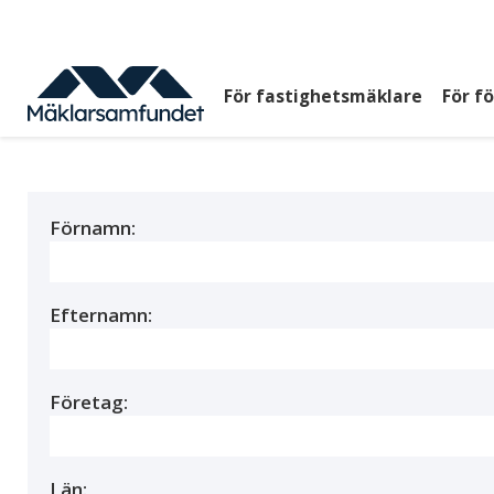
Hoppa
till
huvudinnehåll
För fastighetsmäklare
För f
Huvudmeny
top
Förnamn:
Efternamn:
Företag:
Län: