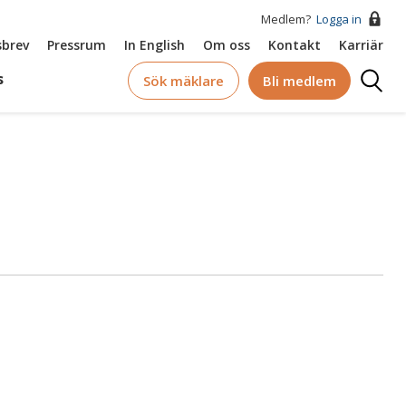
Medlem?
Logga in
brev
Pressrum
In English
Om oss
Kontakt
Karriär
Logga
s
Sök mäklare
Bli medlem
in