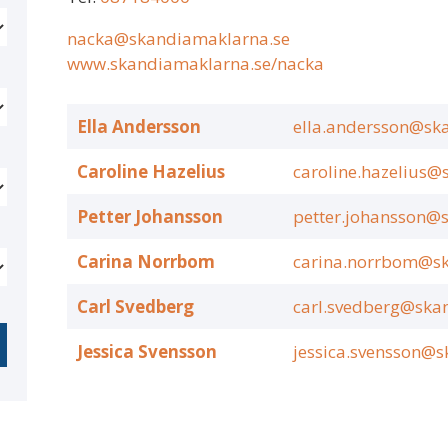
nacka@skandiamaklarna.se
www.skandiamaklarna.se/nacka
Ella Andersson
ella.andersson@sk
Caroline Hazelius
caroline.hazelius@
Petter Johansson
petter.johansson@
Carina Norrbom
carina.norrbom@s
Carl Svedberg
carl.svedberg@ska
Jessica Svensson
jessica.svensson@