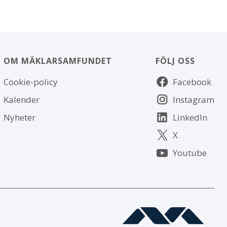
OM MÄKLARSAMFUNDET
FÖLJ OSS
Om
Följ
Cookie-policy
Facebook
webbplatsen
oss
Kalender
Instagram
Nyheter
LinkedIn
X
Youtube