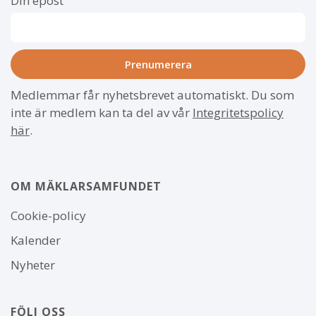
Din epost
Medlemmar får nyhetsbrevet automatiskt. Du som
inte är medlem kan ta del av vår
Integritetspolicy
här
.
OM MÄKLARSAMFUNDET
Om
Cookie-policy
webbplatsen
Kalender
Nyheter
FÖLJ OSS