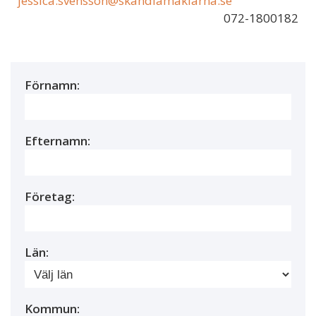
jessica.svensson@skandiamaklarna.se
072-1800182
Förnamn:
Efternamn:
Företag:
Län:
Kommun: