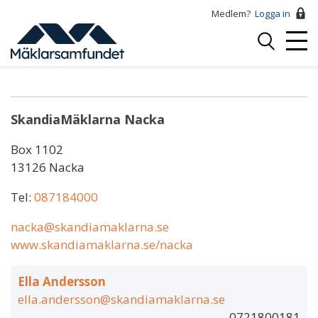
Hoppa
Medlem?
Logga in
till
Logga
huvudinnehåll
Mobi
in
Carina Norrbom
Menu
SkandiaMäklarna Nacka
Box 1102
13126 Nacka
Tel:
087184000
nacka@skandiamaklarna.se
www.skandiamaklarna.se/nacka
Ella Andersson
ella.andersson@skandiamaklarna.se
0721800181