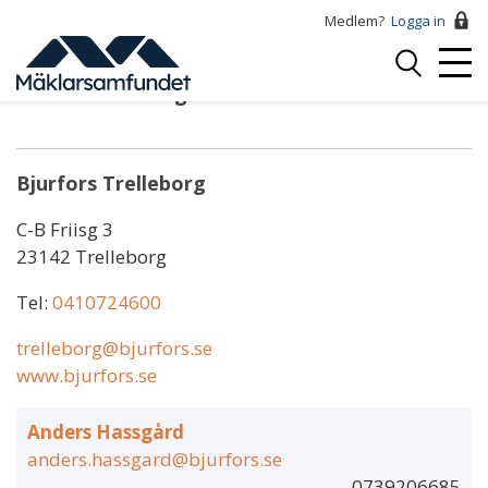
Hoppa
Medlem?
Logga in
till
Logga
huvudinnehåll
Mobi
in
Emmie Lindeberg
Menu
Bjurfors Trelleborg
C-B Friisg 3
23142 Trelleborg
Tel:
0410724600
trelleborg@bjurfors.se
www.bjurfors.se
Anders Hassgård
anders.hassgard@bjurfors.se
0739206685