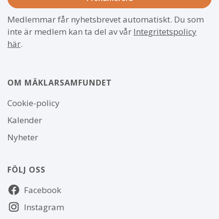
Medlemmar får nyhetsbrevet automatiskt. Du som
inte är medlem kan ta del av vår
Integritetspolicy
här
.
OM MÄKLARSAMFUNDET
Om
Cookie-policy
webbplatsen
Kalender
Nyheter
FÖLJ OSS
Följ
Facebook
oss
Instagram