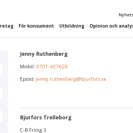
Top
Nyhets
öretag
För konsument
Utbildning
Opinion och analy
Jenny Ruthenberg
Mobil:
0701-427626
Epost:
jenny.ruthenberg@bjurfors.se
Bjurfors Trelleborg
C-B Friisg 3