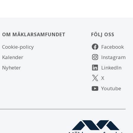
OM MÄKLARSAMFUNDET
FÖLJ OSS
Om
Följ
Cookie-policy
Facebook
webbplatsen
oss
Kalender
Instagram
Nyheter
LinkedIn
X
Youtube