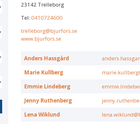
23142 Trelleborg
Tel:
0410724600
trelleborg@bjurfors.se
www.bjurfors.se
Anders Hassgård
anders.hassgar
Marie Kullberg
marie.kullberg
Emmie Lindeberg
emmie.lindebe
Jenny Ruthenberg
jenny.ruthenbe
Lena Wiklund
lena.wiklund@b