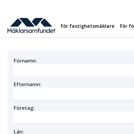
Hoppa
till
huvudinnehåll
För fastighetsmäklare
För f
Huvudmeny
top
Förnamn:
Efternamn:
Företag:
Län: