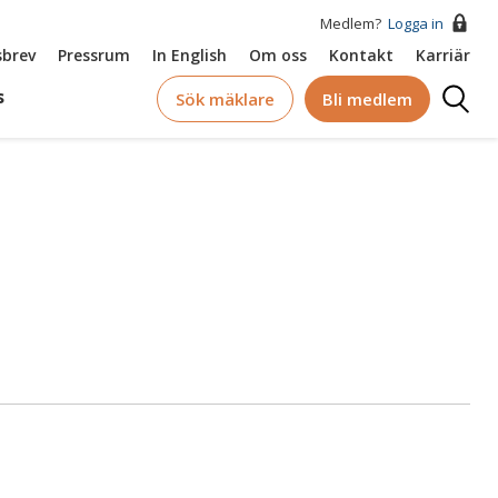
Medlem?
Logga in
brev
Pressrum
In English
Om oss
Kontakt
Karriär
Logga
s
Sök mäklare
Bli medlem
in